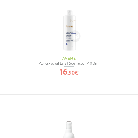
AVÈNE
Après-soleil Lait Réparateur 400ml
16
,
90
€