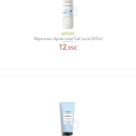
AVÈNE
Réparateur Après-soleil Gel Lacté 200ml
12
,
95
€