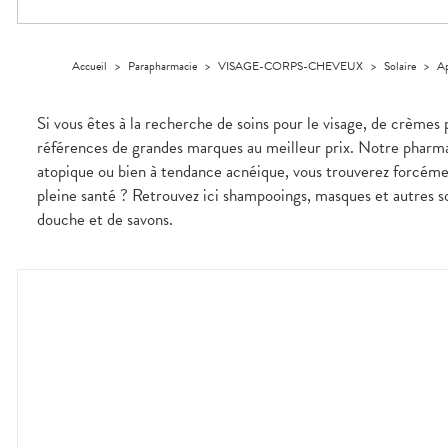
Aliments
VOTRE
Orthopédie
Vétérinaire
VISAGE-
PHARMACIES
Etendre
APPLICATION
Compléments
CORPS-
DE GARDE
DE SANTÉ
Trousse à
alimentaires
CHEVEUX
pharmacie
Accueil
>
Parapharmacie
>
VISAGE-CORPS-CHEVEUX
>
Solaire
>
Ap
Dispositifs
Cheveux
médicaux
Corps
Si vous êtes à la recherche de soins pour le visage, de crèmes 
Homme
références de grandes marques au meilleur prix. Notre pharmac
Solaire
atopique ou bien à tendance acnéique, vous trouverez forcém
Visage
pleine santé ? Retrouvez ici shampooings, masques et autres so
douche et de savons.