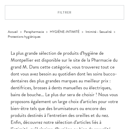
Aliments
VOTRE
Orthopédie
Vétérinaire
VISAGE-
PHARMACIES
Etendre
APPLICATION
Compléments
CORPS-
DE GARDE
DE SANTÉ
Trousse à
FILTRER
alimentaires
CHEVEUX
pharmacie
Dispositifs
Cheveux
médicaux
Corps
Accueil
>
Parapharmacie
>
HYGIÈNE-INTIMITÉ
>
Intimité - Sexualité
>
Homme
Protections hygièniques
Solaire
Visage
La plus grande sélection de produits d’hygiène de
Montpellier est disponible sur le site de la Pharmacie du
grand M. Dans cette catégorie, vous trouverez tout ce
dont vous avez besoin au quotidien dont les soins bucco-
dentaires des plus grandes marques au meilleur prix :
dentifrices, brosses à dents manuelles ou électriques,
bains de bouche… Le plus dur sera de choisir ! Nous vous
proposons également un large choix d’articles pour votre
bien-être tels que des brumisateurs ou encore des
produits destinés à l’entretien des oreilles et du nez.
Enfin, découvrez notre sélection d’articles liés à