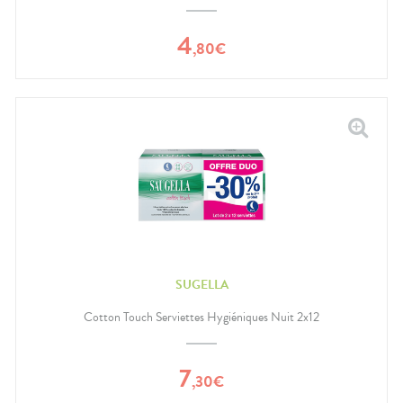
4
,
80
€
SUGELLA
Cotton Touch Serviettes Hygiéniques Nuit 2x12
7
,
30
€