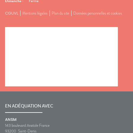
Dimanche
:
Fermé
CGUVL
Mentions légales
Plan du site
Données personnelles et cookies
EN ADÉQUATION AVEC
ANSM
143 boulevard Anatole France
93200
Saint-Denis