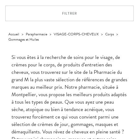
Aliments
VOTRE
Orthopédie
Vétérinaire
VISAGE-
PHARMACIES
Etendre
APPLICATION
Compléments
CORPS-
DE GARDE
DE SANTÉ
Trousse à
FILTRER
alimentaires
CHEVEUX
pharmacie
Dispositifs
Cheveux
médicaux
Corps
Accueil
>
Parapharmacie
>
VISAGE-CORPS-CHEVEUX
>
Corps
>
Homme
Gommages et Huiles
Solaire
Visage
Si vous êtes à la recherche de soins pour le visage, de
crèmes pour le corps, de produits d’entretien des
cheveux, vous trouverez sur le site de la Pharmacie du
grand M la plus vaste sélection de références de grandes
marques au meilleur prix. Notre pharmacie, située à
Montpellier, vous propose les meilleurs produits adaptés
à tous les types de peaux. Que vous ayez une peau
sèche, atopique ou bien à tendance acnéique, vous
trouverez forcément ce qui vous convient parmi une
sélection de crèmes de jour, gommages, masques et
démaquillants. Vous rêvez de cheveux en pleine santé ?