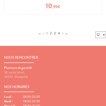
10
,
95
€
‹‹
‹
1
2
3
4
›
››
NOUS RENCONTRER
Pharmacie du grand M
58, rue du latium
34070
Montpellier
NOS HORAIRES
Lundi
:
08:30-20:00
Mardi
:
08:30-20:00
Mercredi
:
08:30-20:00