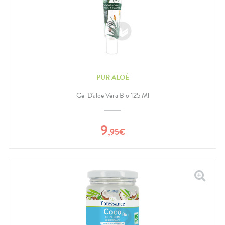
PUR ALOÉ
Gel D'aloe Vera Bio 125 Ml
9
,
95
€