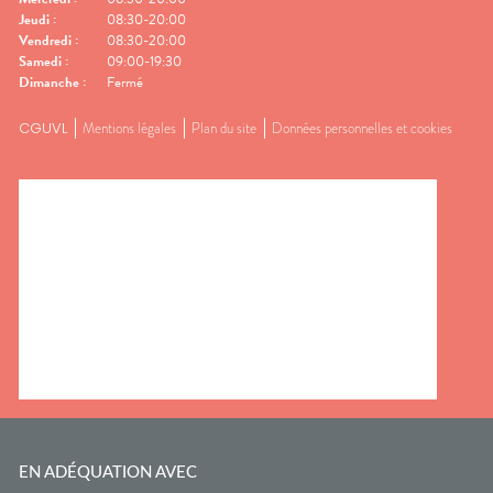
Jeudi
:
08:30-20:00
Vendredi
:
08:30-20:00
Samedi
:
09:00-19:30
Dimanche
:
Fermé
CGUVL
Mentions légales
Plan du site
Données personnelles et cookies
EN ADÉQUATION AVEC