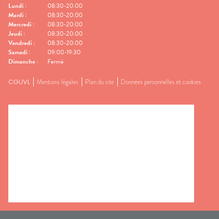
Lundi
:
08:30-20:00
Mardi
:
08:30-20:00
Mercredi
:
08:30-20:00
Jeudi
:
08:30-20:00
Vendredi
:
08:30-20:00
Samedi
:
09:00-19:30
Dimanche
:
Fermé
CGUVL
Mentions légales
Plan du site
Données personnelles et cookies