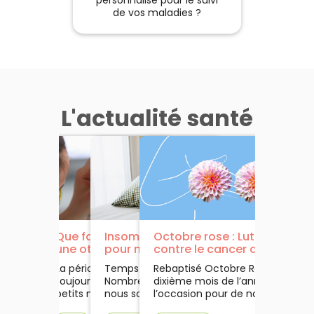
de vos maladies ?
L'actualité santé
Fatigué(e) ? Et si c’était
Que faire si mon enfant a
Insomnie : 10 solutions clés
Octobre rose : Luttons
une anémie ?
une otite ?
pour mieux dormir
contre le cancer du sein !
Fatiguée ? Et si c’était une
La période hivernale apporte
Temps de lecture : 2 minutes
Rebaptisé Octobre Rose, le
anémie ? Cela fait un petit
toujours avec elle son lot de
Nombreux sont ceux qui parmi
dixième mois de l’année est
moment que vous ressentez
petits maux tel que le rhume.
nous souffrent d’un mauvais
l’occasion pour de nombreux
une fatigue. Vous avez fait le
Et c’est habituellement au
sommeil. Difficultés à
acteurs de la lutte contre le