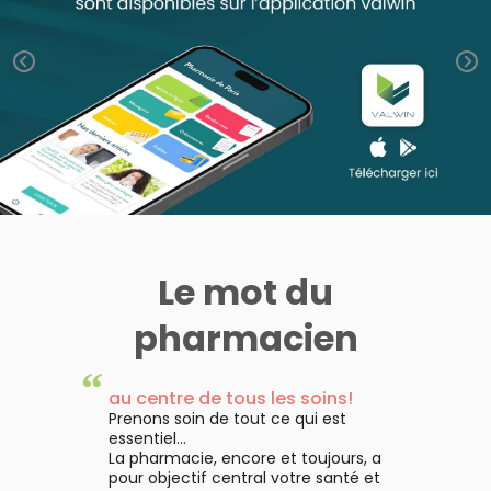
Aliments
VOTRE
Orthopédie
Vétérinaire
VISAGE-
PHARMACIES
Etendre
APPLICATION
Compléments
CORPS-
DE GARDE
DE SANTÉ
Trousse à
alimentaires
CHEVEUX
pharmacie
Dispositifs
Cheveux
médicaux
Corps
Homme
Solaire
Visage
Le mot du
pharmacien
“
au centre de tous les soins!
Prenons soin de tout ce qui est
essentiel...
La pharmacie, encore et toujours, a
pour objectif central votre santé et