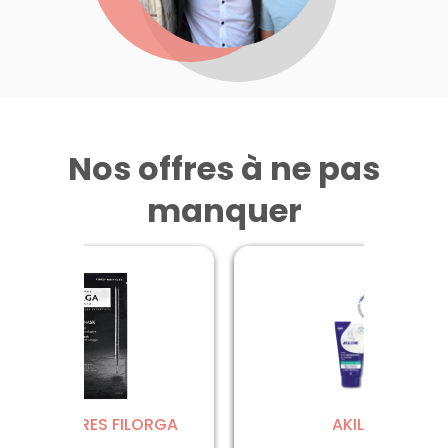
Nos offres à ne pas
manquer
ABORATOIRES FILORGA
CAUDALIE
NEUTRADERM
A-DERMA
AKILEÏNE