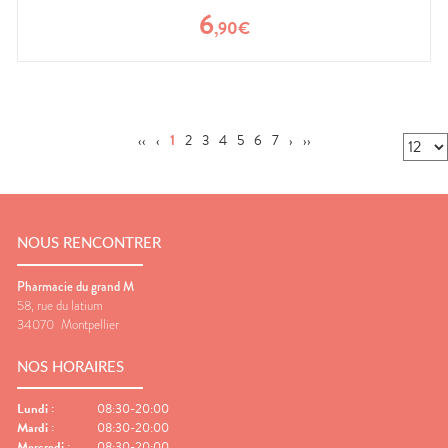
6
,
90
€
‹‹
‹
1
2
3
4
5
6
7
›
››
NOUS RENCONTRER
Pharmacie du grand M
58, rue du latium
34070
Montpellier
NOS HORAIRES
Lundi
:
08:30-20:00
Mardi
:
08:30-20:00
Mercredi
:
08:30-20:00