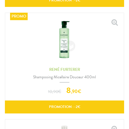
PROMOTION : -
2
€
RENÉ FURTERER
Shampooing Micellaire Douceur 400ml
8
,
90
€
10,90
€
PROMOTION : -
2
€