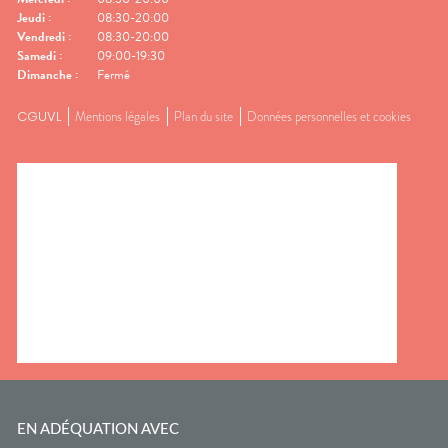
Jeudi
:
08:30-20:00
Vendredi
:
08:30-20:00
Samedi
:
09:00-19:30
Dimanche
:
Fermé
CGUVL
Mentions légales
Plan du site
Données personnelles et cookies
EN ADÉQUATION AVEC