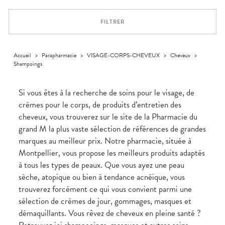
Aliments
VOTRE
Orthopédie
Vétérinaire
VISAGE-
PHARMACIES
Etendre
APPLICATION
Compléments
CORPS-
DE GARDE
DE SANTÉ
Trousse à
FILTRER
alimentaires
CHEVEUX
pharmacie
Dispositifs
Cheveux
médicaux
Corps
Accueil
>
Parapharmacie
>
VISAGE-CORPS-CHEVEUX
>
Cheveux
>
Homme
Shampoings
Solaire
Visage
Si vous êtes à la recherche de soins pour le visage, de
crèmes pour le corps, de produits d’entretien des
cheveux, vous trouverez sur le site de la Pharmacie du
grand M la plus vaste sélection de références de grandes
marques au meilleur prix. Notre pharmacie, située à
Montpellier, vous propose les meilleurs produits adaptés
à tous les types de peaux. Que vous ayez une peau
sèche, atopique ou bien à tendance acnéique, vous
trouverez forcément ce qui vous convient parmi une
sélection de crèmes de jour, gommages, masques et
démaquillants. Vous rêvez de cheveux en pleine santé ?