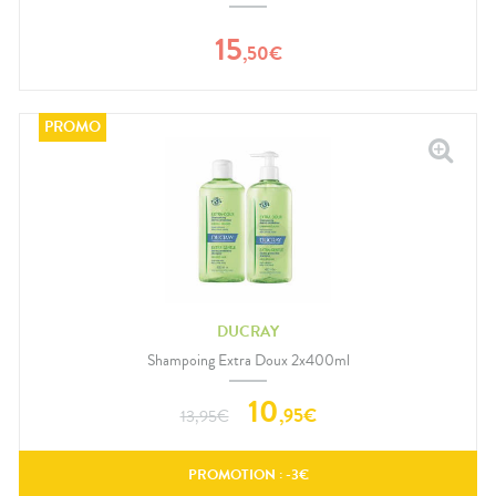
15
,
50
€
DUCRAY
Shampoing Extra Doux 2x400ml
10
,
95
€
13,95
€
PROMOTION : -
3
€