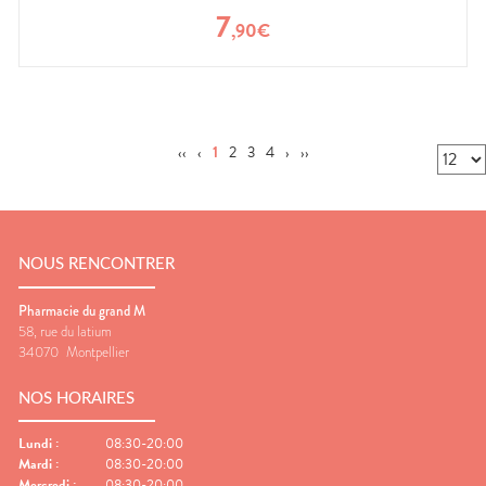
7
,
90
€
‹‹
‹
1
2
3
4
›
››
NOUS RENCONTRER
Pharmacie du grand M
58, rue du latium
34070
Montpellier
NOS HORAIRES
Lundi
:
08:30-20:00
Mardi
:
08:30-20:00
Mercredi
:
08:30-20:00