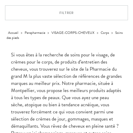
Aliments
VOTRE
Orthopédie
Vétérinaire
VISAGE-
PHARMACIES
Etendre
APPLICATION
Compléments
CORPS-
DE GARDE
DE SANTÉ
Trousse à
FILTRER
alimentaires
CHEVEUX
pharmacie
Dispositifs
Cheveux
médicaux
Corps
Accueil
>
Parapharmacie
>
VISAGE-CORPS-CHEVEUX
>
Corps
>
Soins
Homme
des pieds
Solaire
Visage
Si vous êtes à la recherche de soins pour le visage, de
crèmes pour le corps, de produits d’entretien des
cheveux, vous trouverez sur le site de la Pharmacie du
grand M la plus vaste sélection de références de grandes
marques au meilleur prix. Notre pharmacie, située à
Montpellier, vous propose les meilleurs produits adaptés
à tous les types de peaux. Que vous ayez une peau
sèche, atopique ou bien à tendance acnéique, vous
trouverez forcément ce qui vous convient parmi une
sélection de crèmes de jour, gommages, masques et
démaquillants. Vous rêvez de cheveux en pleine santé ?