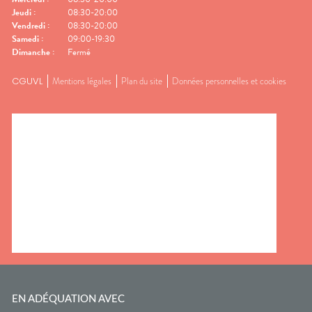
Jeudi
:
08:30-20:00
Vendredi
:
08:30-20:00
Samedi
:
09:00-19:30
Dimanche
:
Fermé
CGUVL
Mentions légales
Plan du site
Données personnelles et cookies
EN ADÉQUATION AVEC