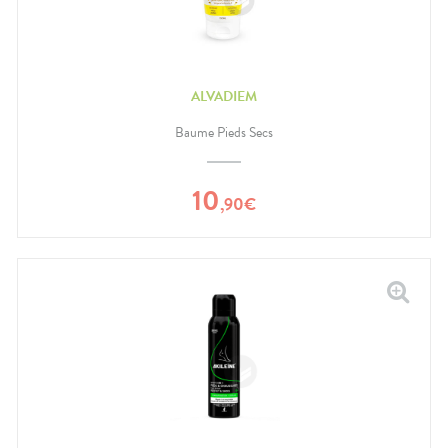
ALVADIEM
Baume Pieds Secs
10
,
90
€