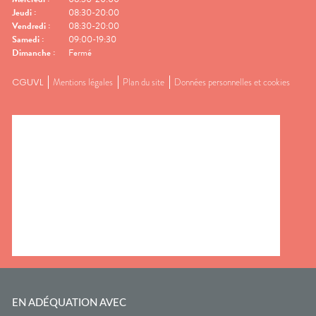
Jeudi
:
08:30-20:00
Vendredi
:
08:30-20:00
Samedi
:
09:00-19:30
Dimanche
:
Fermé
CGUVL
Mentions légales
Plan du site
Données personnelles et cookies
EN ADÉQUATION AVEC