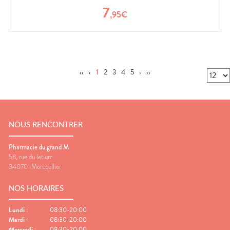
7
,
95
€
‹‹
‹
1
2
3
4
5
›
››
NOUS RENCONTRER
Pharmacie du grand M
58, rue du latium
34070
Montpellier
NOS HORAIRES
Lundi
:
08:30-20:00
Mardi
:
08:30-20:00
Mercredi
:
08:30-20:00