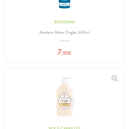
BIODERMA
Atoderm Mains Ongles 2x50ml
7
,
95
€
ROGÉ CAVAILLÈS