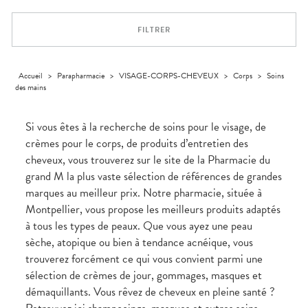
Aliments
VOTRE
Orthopédie
Vétérinaire
VISAGE-
PHARMACIES
Etendre
APPLICATION
Compléments
CORPS-
DE GARDE
DE SANTÉ
Trousse à
FILTRER
alimentaires
CHEVEUX
pharmacie
Dispositifs
Cheveux
médicaux
Corps
Accueil
>
Parapharmacie
>
VISAGE-CORPS-CHEVEUX
>
Corps
>
Soins
Homme
des mains
Solaire
Visage
Si vous êtes à la recherche de soins pour le visage, de
crèmes pour le corps, de produits d’entretien des
cheveux, vous trouverez sur le site de la Pharmacie du
grand M la plus vaste sélection de références de grandes
marques au meilleur prix. Notre pharmacie, située à
Montpellier, vous propose les meilleurs produits adaptés
à tous les types de peaux. Que vous ayez une peau
sèche, atopique ou bien à tendance acnéique, vous
trouverez forcément ce qui vous convient parmi une
sélection de crèmes de jour, gommages, masques et
démaquillants. Vous rêvez de cheveux en pleine santé ?