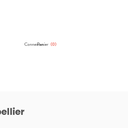
Connexion
Panier
(
0
)
llier