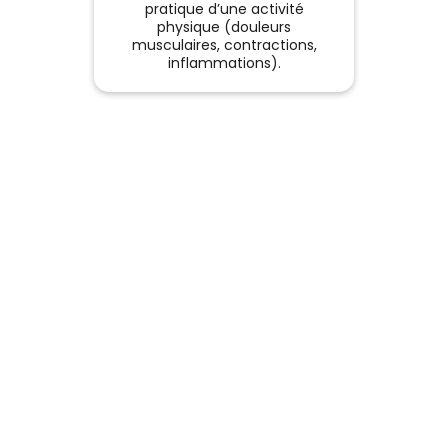
pratique d’une activité
f
physique (douleurs
N
musculaires, contractions,
inflammations).
accom
votre p
de vo