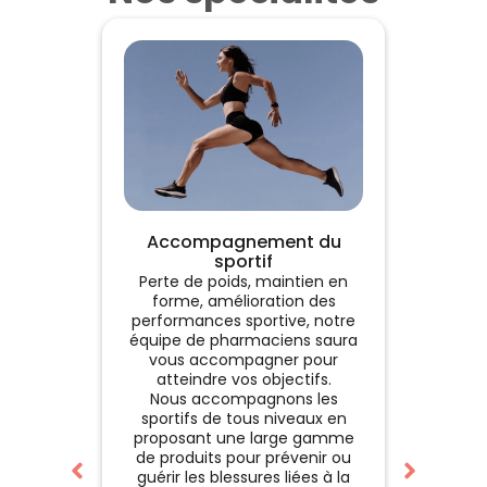
Accompagnement du
Acc
sportif
Perte de poids, maintien en
L
forme, amélioration des
antican
performances sportive, notre
et/ou r
équipe de pharmaciens saura
que
vous accompagner pour
d’
atteindre vos objectifs.
Le Phar
Nous accompagnons les
à mi
sportifs de tous niveaux en
ma
proposant une large gamme
réac
de produits pour prévenir ou
tra
guérir les blessures liées à la
vom