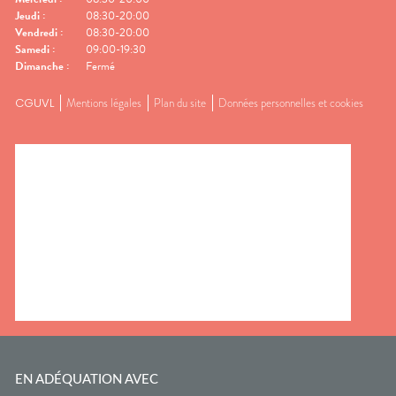
Jeudi
:
08:30-20:00
Vendredi
:
08:30-20:00
Samedi
:
09:00-19:30
Dimanche
:
Fermé
CGUVL
Mentions légales
Plan du site
Données personnelles et cookies
EN ADÉQUATION AVEC