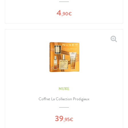
4
,
90
€
NUXE
Coffret La Collection Prodigieux
39
,
95
€