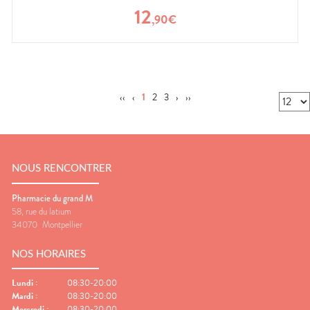
12
,
90
€
‹‹
‹
1
2
3
›
››
NOUS RENCONTRER
Pharmacie du grand M
58, rue du latium
34070
Montpellier
NOS HORAIRES
Lundi
:
08:30-20:00
Mardi
:
08:30-20:00
Mercredi
:
08:30-20:00