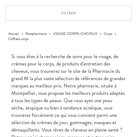
Aliments
VOTRE
Orthopédie
Vétérinaire
VISAGE-
PHARMACIES
Etendre
APPLICATION
Compléments
CORPS-
DE GARDE
DE SANTÉ
Trousse à
FILTRER
alimentaires
CHEVEUX
pharmacie
Dispositifs
Cheveux
médicaux
Corps
Accueil
>
Parapharmacie
>
VISAGE-CORPS-CHEVEUX
>
Corps
>
Homme
Coffrets corps
Solaire
Visage
Si vous êtes à la recherche de soins pour le visage, de
crèmes pour le corps, de produits d’entretien des
cheveux, vous trouverez sur le site de la Pharmacie du
grand M la plus vaste sélection de références de grandes
marques au meilleur prix. Notre pharmacie, située à
Montpellier, vous propose les meilleurs produits adaptés
à tous les types de peaux. Que vous ayez une peau
sèche, atopique ou bien à tendance acnéique, vous
trouverez forcément ce qui vous convient parmi une
sélection de crèmes de jour, gommages, masques et
démaquillants. Vous rêvez de cheveux en pleine santé ?