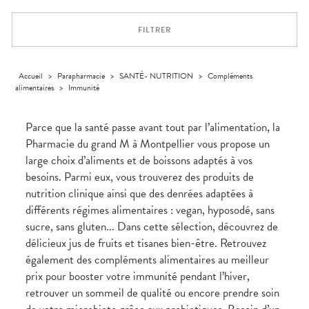
Aliments
VOTRE
Orthopédie
Vétérinaire
VISAGE-
PHARMACIES
Etendre
APPLICATION
Compléments
CORPS-
DE GARDE
DE SANTÉ
Trousse à
FILTRER
alimentaires
CHEVEUX
pharmacie
Dispositifs
Cheveux
médicaux
Corps
Accueil
>
Parapharmacie
>
SANTÉ- NUTRITION
>
Compléments
Homme
alimentaires
>
Immunité
Solaire
Visage
Parce que la santé passe avant tout par l’alimentation, la
Pharmacie du grand M à Montpellier vous propose un
large choix d’aliments et de boissons adaptés à vos
besoins. Parmi eux, vous trouverez des produits de
nutrition clinique ainsi que des denrées adaptées à
différents régimes alimentaires : vegan, hyposodé, sans
sucre, sans gluten... Dans cette sélection, découvrez de
délicieux jus de fruits et tisanes bien-être. Retrouvez
également des compléments alimentaires au meilleur
prix pour booster votre immunité pendant l’hiver,
retrouver un sommeil de qualité ou encore prendre soin