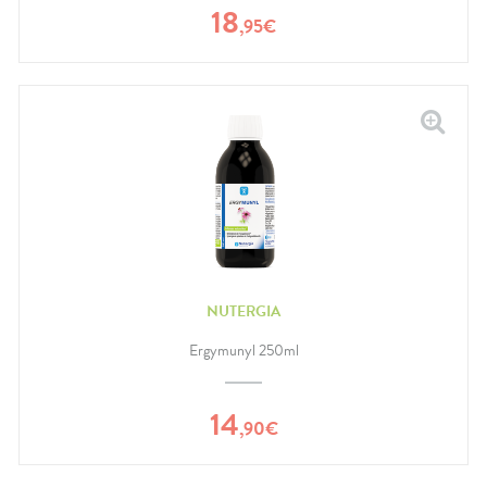
18
,
95
€
NUTERGIA
Ergymunyl 250ml
14
,
90
€