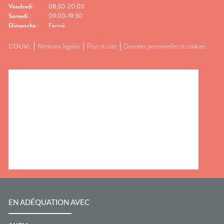
Vendredi
:
08:30-20:00
Samedi
:
09:00-19:30
Dimanche
:
Fermé
CGUVL
Mentions légales
Plan du site
Données personnelles et cookies
EN ADÉQUATION AVEC