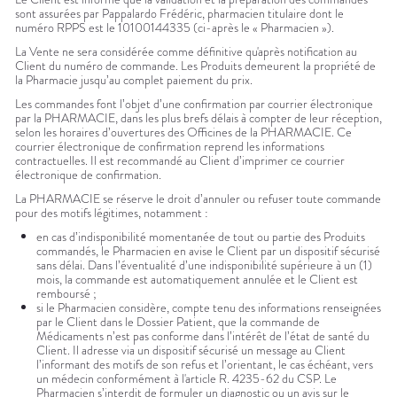
sont assurées par Pappalardo Frédéric, pharmacien titulaire dont le
numéro RPPS est le 10100144335 (ci-après le « Pharmacien »).
La Vente ne sera considérée comme définitive qu'après notification au
Client du numéro de commande. Les Produits demeurent la propriété de
la Pharmacie jusqu’au complet paiement du prix.
Les commandes font l’objet d’une confirmation par courrier électronique
par la PHARMACIE, dans les plus brefs délais à compter de leur réception,
selon les horaires d’ouvertures des Officines de la PHARMACIE. Ce
courrier électronique de confirmation reprend les informations
contractuelles. Il est recommandé au Client d’imprimer ce courrier
électronique de confirmation.
La PHARMACIE se réserve le droit d’annuler ou refuser toute commande
pour des motifs légitimes, notamment :
en cas d’indisponibilité momentanée de tout ou partie des Produits
commandés, le Pharmacien en avise le Client par un dispositif sécurisé
sans délai. Dans l’éventualité d’une indisponibilité supérieure à un (1)
mois, la commande est automatiquement annulée et le Client est
remboursé ;
si le Pharmacien considère, compte tenu des informations renseignées
par le Client dans le Dossier Patient, que la commande de
Médicaments n’est pas conforme dans l’intérêt de l’état de santé du
Client. Il adresse via un dispositif sécurisé un message au Client
l’informant des motifs de son refus et l’orientant, le cas échéant, vers
un médecin conformément à l'article R. 4235-62 du CSP. Le
Pharmacien s’interdit de formuler un diagnostic ou un avis sur le