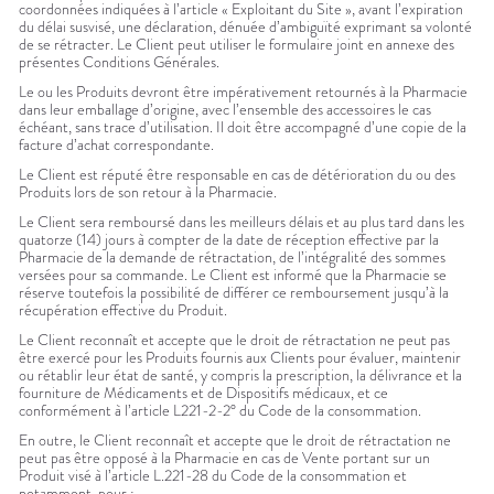
coordonnées indiquées à l’article « Exploitant du Site », avant l’expiration
du délai susvisé, une déclaration, dénuée d’ambiguïté exprimant sa volonté
de se rétracter. Le Client peut utiliser le formulaire joint en annexe des
présentes Conditions Générales.
Le ou les Produits devront être impérativement retournés à la Pharmacie
dans leur emballage d’origine, avec l’ensemble des accessoires le cas
échéant, sans trace d’utilisation. Il doit être accompagné d’une copie de la
facture d’achat correspondante.
Le Client est réputé être responsable en cas de détérioration du ou des
Produits lors de son retour à la Pharmacie.
Le Client sera remboursé dans les meilleurs délais et au plus tard dans les
quatorze (14) jours à compter de la date de réception effective par la
Pharmacie de la demande de rétractation, de l’intégralité des sommes
versées pour sa commande. Le Client est informé que la Pharmacie se
réserve toutefois la possibilité de différer ce remboursement jusqu’à la
récupération effective du Produit.
Le Client reconnaît et accepte que le droit de rétractation ne peut pas
être exercé pour les Produits fournis aux Clients pour évaluer, maintenir
ou rétablir leur état de santé, y compris la prescription, la délivrance et la
fourniture de Médicaments et de Dispositifs médicaux, et ce
conformément à l’article L221-2-2° du Code de la consommation.
En outre, le Client reconnaît et accepte que le droit de rétractation ne
peut pas être opposé à la Pharmacie en cas de Vente portant sur un
Produit visé à l’article L.221-28 du Code de la consommation et
notamment, pour :