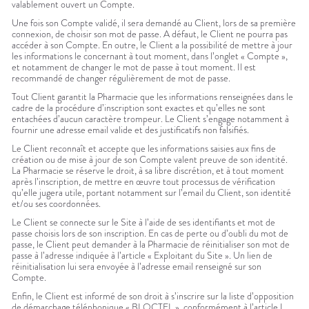
valablement ouvert un Compte.
Une fois son Compte validé, il sera demandé au Client, lors de sa première
connexion, de choisir son mot de passe. A défaut, le Client ne pourra pas
accéder à son Compte. En outre, le Client a la possibilité de mettre à jour
les informations le concernant à tout moment, dans l’onglet « Compte »,
et notamment de changer le mot de passe à tout moment. Il est
recommandé de changer régulièrement de mot de passe.
Tout Client garantit la Pharmacie que les informations renseignées dans le
cadre de la procédure d’inscription sont exactes et qu’elles ne sont
entachées d’aucun caractère trompeur. Le Client s’engage notamment à
fournir une adresse email valide et des justificatifs non falsifiés.
Le Client reconnaît et accepte que les informations saisies aux fins de
création ou de mise à jour de son Compte valent preuve de son identité.
La Pharmacie se réserve le droit, à sa libre discrétion, et à tout moment
après l’inscription, de mettre en œuvre tout processus de vérification
qu’elle jugera utile, portant notamment sur l’email du Client, son identité
et/ou ses coordonnées.
Le Client se connecte sur le Site à l’aide de ses identifiants et mot de
passe choisis lors de son inscription. En cas de perte ou d’oubli du mot de
passe, le Client peut demander à la Pharmacie de réinitialiser son mot de
passe à l’adresse indiquée à l’article « Exploitant du Site ». Un lien de
réinitialisation lui sera envoyée à l’adresse email renseigné sur son
Compte.
Enfin, le Client est informé de son droit à s’inscrire sur la liste d’opposition
de démarchage téléphonique « BLOCTEL », conformément à l’article L.