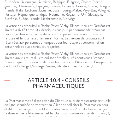
Européen : Allemagne, Autriche, Belgique, Bulgarie, Chypre (partie
grecque), Danemark, Espagne, Estonie, Finlande, France, Grèce, Hongrie,
Irlande, Italie, Lettonie, Lituanie, Luxembourg, Malte, Pays-Bas, Pologne,
Portugal, République tchèque, Roumanie, Royaume-Uni, Slovaquie,
Slovénie, Suède, Islande, Liechtenstein, Norvège.
La vente des produits La Roche Posay, Vichy, Skinceuticals et Decléor est
limitée à six (6) produits identiques par jour, par commande et/ou par
personne. Toute demande de livraison supérieure à ce nombre sera
refusée et le fournisseur en sera informé. Les ventes de produits sont
réservées aux personnes physiques pour leur usage et consommation
personnels et aux distributeurs agréés.
La vente des produits La Roche Posay, Vichy, Skinceuticals et Decléor est
limitée aux visiteurs du site qui sont établis ou résidents dans l’espace
Economique Européen ou dans les territoires de l’Association Européenne
de Libre Echange (Norvège, Suisse, Islande et Liechtenstein).
ARTICLE 10.4 - CONSEILS
PHARMACEUTIQUES
La Pharmacie met à disposition du Client un outil de messagerie textuelle
en ligne sécurisée permettant au Client de solliciter le Pharmacien pour
établir un échange interactif en relation avec les Produits. Les échanges
réalisés entre le Pharmacien et le Client sont conservés pendant trois (3)