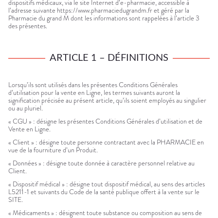
Aliments
dispositifs médicaux, via le site Internet d’e-pharmacie, accessible à
VOTRE
Orthopédie
Vétérinaire
VISAGE-
PHARMACIES
l’adresse suivante https://www.pharmaciedugrandm.fr et géré par la
Etendre
APPLICATION
Compléments
CORPS-
DE GARDE
Pharmacie du grand M dont les informations sont rappelées à l’article 3
DE SANTÉ
Trousse à
alimentaires
CHEVEUX
des présentes.
pharmacie
Dispositifs
Cheveux
médicaux
Corps
ARTICLE 1 – DÉFINITIONS
Homme
Solaire
Lorsqu’ils sont utilisés dans les présentes Conditions Générales
Visage
d’utilisation pour la vente en Ligne, les termes suivants auront la
signification précisée au présent article, qu’ils soient employés au singulier
ou au pluriel.
« CGU » : désigne les présentes Conditions Générales d’utilisation et de
Vente en Ligne.
« Client » : désigne toute personne contractant avec la PHARMACIE en
vue de la fourniture d’un Produit.
« Données » : désigne toute donnée à caractère personnel relative au
Client.
« Dispositif médical » : désigne tout dispositif médical, au sens des articles
L5211-1 et suivants du Code de la santé publique offert à la vente sur le
SITE.
« Médicaments » : désignent toute substance ou composition au sens de