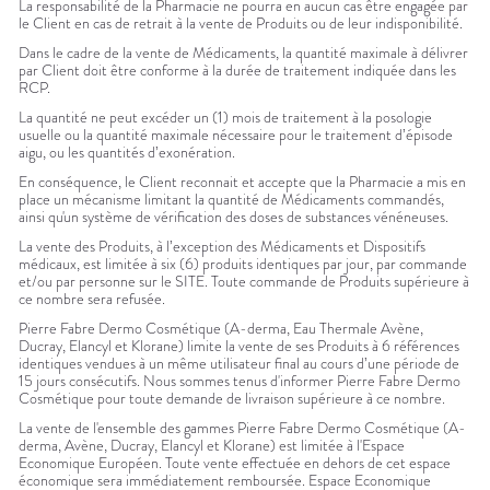
La responsabilité de la Pharmacie ne pourra en aucun cas être engagée par
le Client en cas de retrait à la vente de Produits ou de leur indisponibilité.
Dans le cadre de la vente de Médicaments, la quantité maximale à délivrer
par Client doit être conforme à la durée de traitement indiquée dans les
RCP.
La quantité ne peut excéder un (1) mois de traitement à la posologie
usuelle ou la quantité maximale nécessaire pour le traitement d’épisode
aigu, ou les quantités d’exonération.
En conséquence, le Client reconnait et accepte que la Pharmacie a mis en
place un mécanisme limitant la quantité de Médicaments commandés,
ainsi qu'un système de vérification des doses de substances vénéneuses.
La vente des Produits, à l’exception des Médicaments et Dispositifs
médicaux, est limitée à six (6) produits identiques par jour, par commande
et/ou par personne sur le SITE. Toute commande de Produits supérieure à
ce nombre sera refusée.
Pierre Fabre Dermo Cosmétique (A-derma, Eau Thermale Avène,
Ducray, Elancyl et Klorane) limite la vente de ses Produits à 6 références
identiques vendues à un même utilisateur final au cours d’une période de
15 jours consécutifs. Nous sommes tenus d'informer Pierre Fabre Dermo
Cosmétique pour toute demande de livraison supérieure à ce nombre.
La vente de l'ensemble des gammes Pierre Fabre Dermo Cosmétique (A-
derma, Avène, Ducray, Elancyl et Klorane) est limitée à l'Espace
Economique Européen. Toute vente effectuée en dehors de cet espace
économique sera immédiatement remboursée. Espace Economique