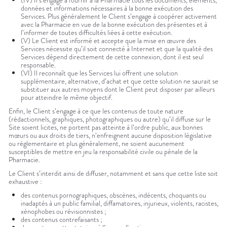
(IV) Il s’engage à fournir à la Pharmacie tous les documents, éléments,
données et informations nécessaires à la bonne exécution des
Services. Plus généralement le Client s’engage à coopérer activement
avec la Pharmacie en vue de la bonne exécution des présentes et à
l’informer de toutes difficultés liées à cette exécution.
(V) Le Client est informé et accepte que la mise en œuvre des
Services nécessite qu’il soit connecté à Internet et que la qualité des
Services dépend directement de cette connexion, dont il est seul
responsable.
(VI) Il reconnaît que les Services lui offrent une solution
supplémentaire, alternative, d’achat et que cette solution ne saurait se
substituer aux autres moyens dont le Client peut disposer par ailleurs
pour atteindre le même objectif.
Enfin, le Client s’engage à ce que les contenus de toute nature
(rédactionnels, graphiques, photographiques ou autre) qu’il diffuse sur le
Site soient licites, ne portent pas atteinte à l’ordre public, aux bonnes
mœurs ou aux droits de tiers, n’enfreignent aucune disposition législative
ou règlementaire et plus généralement, ne soient aucunement
susceptibles de mettre en jeu la responsabilité civile ou pénale de la
Pharmacie.
Le Client s’interdit ainsi de diffuser, notamment et sans que cette liste soit
exhaustive :
des contenus pornographiques, obscènes, indécents, choquants ou
inadaptés à un public familial, diffamatoires, injurieux, violents, racistes,
xénophobes ou révisionnistes ;
des contenus contrefaisants ;