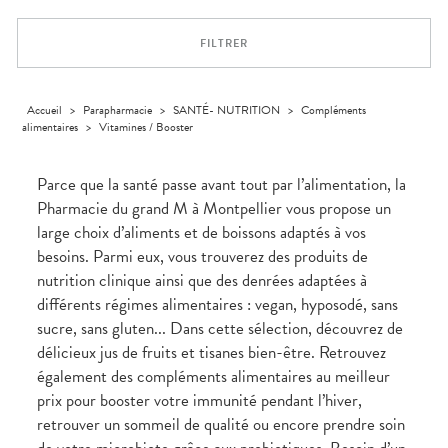
Aliments
VOTRE
Orthopédie
Vétérinaire
VISAGE-
PHARMACIES
Etendre
APPLICATION
Compléments
CORPS-
DE GARDE
DE SANTÉ
Trousse à
FILTRER
alimentaires
CHEVEUX
pharmacie
Dispositifs
Cheveux
médicaux
Corps
Accueil
>
Parapharmacie
>
SANTÉ- NUTRITION
>
Compléments
Homme
alimentaires
>
Vitamines / Booster
Solaire
Visage
Parce que la santé passe avant tout par l’alimentation, la
Pharmacie du grand M à Montpellier vous propose un
large choix d’aliments et de boissons adaptés à vos
besoins. Parmi eux, vous trouverez des produits de
nutrition clinique ainsi que des denrées adaptées à
différents régimes alimentaires : vegan, hyposodé, sans
sucre, sans gluten... Dans cette sélection, découvrez de
délicieux jus de fruits et tisanes bien-être. Retrouvez
également des compléments alimentaires au meilleur
prix pour booster votre immunité pendant l’hiver,
retrouver un sommeil de qualité ou encore prendre soin