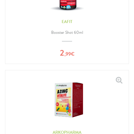
EAFIT
Booster Shot 60ml
2
,
99
€
ARKOPHARMA