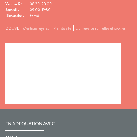
Vendredi
:
08:30-20:00
Samedi
:
09:00-19:30
Dimanche
:
Fermé
CGUVL
Mentions légales
Plan du site
Données personnelles et cookies
EN ADÉQUATION AVEC