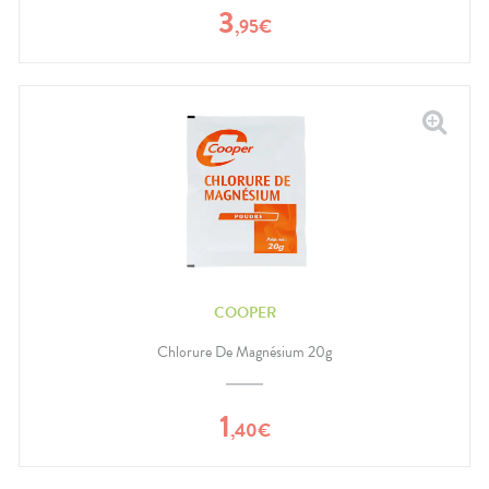
3
,
95
€
COOPER
Chlorure De Magnésium 20g
1
,
40
€