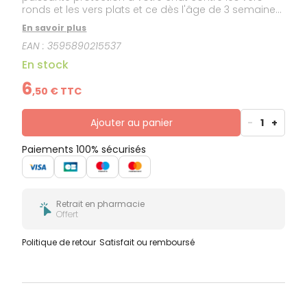
ronds et les vers plats et ce dès l'âge de 3 semaines.
Une seule prise suffit pour que le vermifuge à large
En savoir plus
spectre Strantel soit efficace. Il contient 2 comprimés.
EAN :
3595890215537
En stock
6
,
50
€ TTC
Ajouter au panier
-
1
+
Paiements 100% sécurisés
Retrait en pharmacie
Offert
Politique de retour
Satisfait ou remboursé