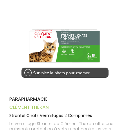
Aliments
VOTRE
Orthopédie
Vétérinaire
VISAGE-
PHARMACIES
Etendre
APPLICATION
Compléments
CORPS-
DE GARDE
DE SANTÉ
Trousse à
alimentaires
CHEVEUX
pharmacie
Dispositifs
Cheveux
médicaux
Corps
Homme
Solaire
Visage
Survolez la photo pour zoomer
PARAPHARMACIE
CLÉMENT THÉKAN
Strantel Chats Vermifuges 2 Comprimés
Le vermifuge Strantel de Clément Thékan offre une
puissante protection à votre chat contre les vers