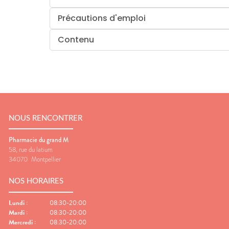
Précautions d'emploi
Contenu
NOUS RENCONTRER
Pharmacie du grand M
58, rue du latium
34070
Montpellier
NOS HORAIRES
Lundi
:
08:30-20:00
Mardi
:
08:30-20:00
Mercredi
:
08:30-20:00