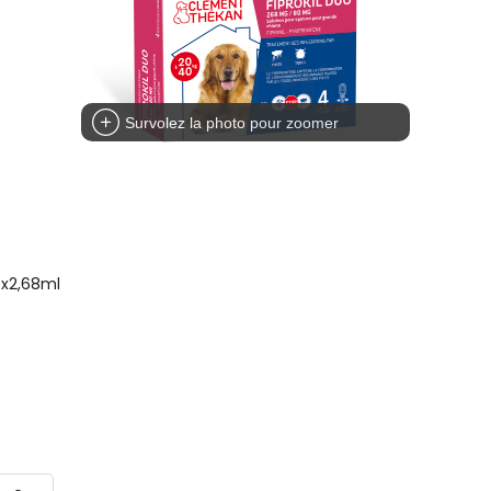
Survolez la photo pour zoomer
4x2,68ml