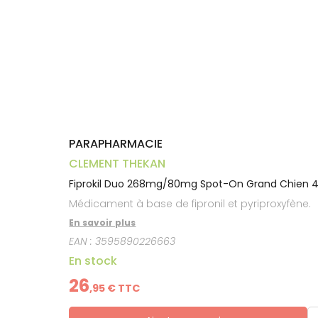
Aliments
VOTRE
Orthopédie
Vétérinaire
VISAGE-
PHARMACIES
Etendre
APPLICATION
Compléments
CORPS-
DE GARDE
DE SANTÉ
Trousse à
alimentaires
CHEVEUX
pharmacie
Dispositifs
Cheveux
médicaux
Corps
Homme
Solaire
Visage
PARAPHARMACIE
CLEMENT THEKAN
Fiprokil Duo 268mg/80mg Spot-On Grand Chien 
Médicament à base de fipronil et pyriproxyfène.
En savoir plus
EAN :
3595890226663
En stock
26
,
95
€ TTC