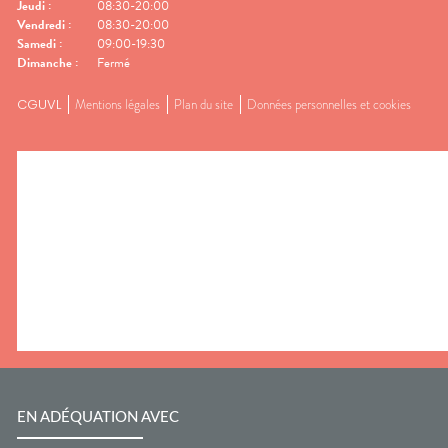
Jeudi
:
08:30-20:00
Vendredi
:
08:30-20:00
Samedi
:
09:00-19:30
Dimanche
:
Fermé
CGUVL
Mentions légales
Plan du site
Données personnelles et cookies
EN ADÉQUATION AVEC