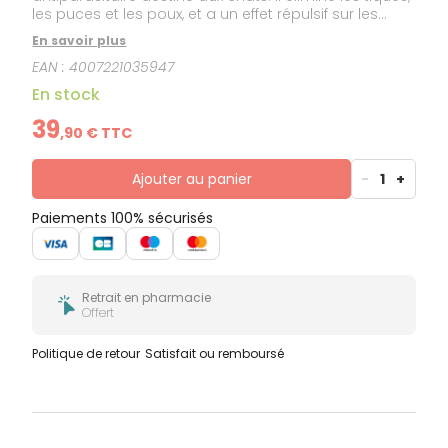
les puces et les poux, et a un effet répulsif sur les
tiques. Sans odeur, il est résistant à l'eau. Il offre
En savoir plus
jusqu'à 8 mois de protection.
EAN :
4007221035947
En stock
39
,
90
€ TTC
Ajouter au panier
-
1
+
Paiements 100% sécurisés
Retrait en pharmacie
Offert
Politique de retour
Satisfait ou remboursé