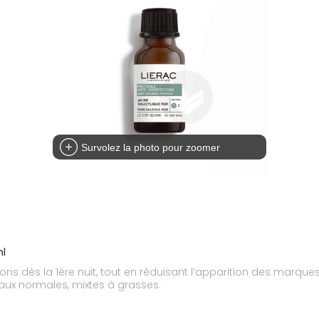
Survolez la photo pour zoomer
ml
ons dès la 1ère nuit, tout en réduisant l’apparition des marque
eaux normales, mixtes à grasses.