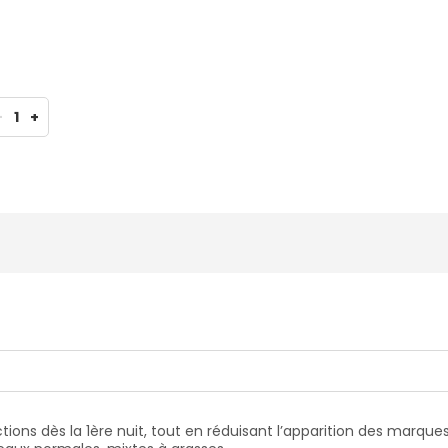
-
1
+
ions dès la 1ère nuit, tout en réduisant l’apparition des marque