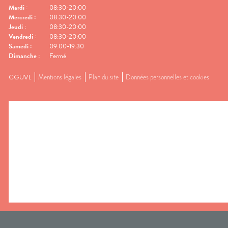
Mardi
:
08:30-20:00
Mercredi
:
08:30-20:00
Jeudi
:
08:30-20:00
Vendredi
:
08:30-20:00
Samedi
:
09:00-19:30
Dimanche
:
Fermé
CGUVL
Mentions légales
Plan du site
Données personnelles et cookies