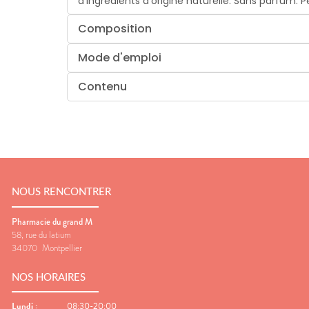
d’ingrédients d’origine naturelle. Sans parfum. 
Composition
Mode d'emploi
Contenu
NOUS RENCONTRER
Pharmacie du grand M
58, rue du latium
34070
Montpellier
NOS HORAIRES
Lundi
:
08:30-20:00