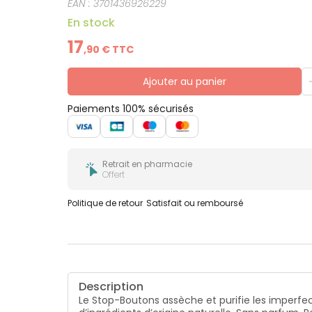
EAN :
3701436926229
En stock
17
,
90
€ TTC
Ajouter au panier
Paiements 100% sécurisés
Retrait en pharmacie
Offert
Politique de retour
Satisfait ou remboursé
Description
Le Stop-Boutons assèche et purifie les imperfect