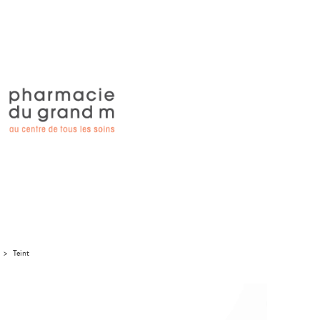
>
Teint