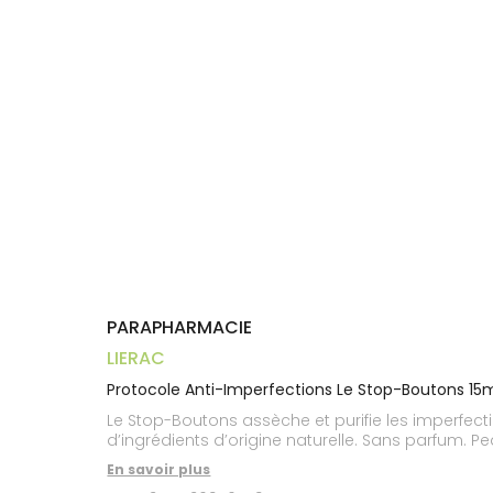
Aliments
VOTRE
Orthopédie
Vétérinaire
VISAGE-
PHARMACIES
Etendre
APPLICATION
Compléments
CORPS-
DE GARDE
DE SANTÉ
Trousse à
alimentaires
CHEVEUX
pharmacie
Dispositifs
Cheveux
médicaux
Corps
Homme
Solaire
Visage
PARAPHARMACIE
LIERAC
Protocole Anti-Imperfections Le Stop-Boutons 15
Le Stop-Boutons assèche et purifie les imperfecti
d’ingrédients d’origine naturelle. Sans parfum. P
En savoir plus