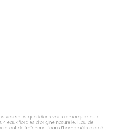
ré tous vos soins quotidiens vous remarquez que
4 eaux florales d’origine naturelle, l’Eau de
 éclatant de fraîcheur. L’eau d'hamamélis aide à
e. Les propriétés complémentaires de ces 4 eaux