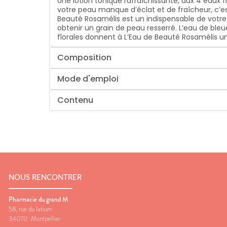
Une lotion tonique rafraîchissante, aux 4 eaux fl
votre peau manque d’éclat et de fraîcheur, c’est 
Beauté Rosamélis est un indispensable de votre 
obtenir un grain de peau resserré. L’eau de bleu
florales donnent à L’Eau de Beauté Rosamélis un
Composition
Mode d'emploi
Contenu
NOUS RENCONTRER
Pharmacie du grand M
58, rue du latium
34070
Montpellier