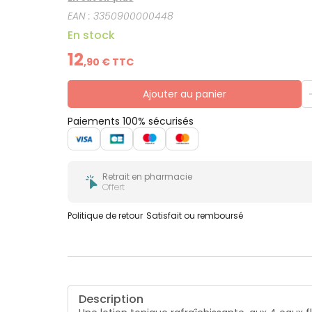
florales donnent à L’Eau de Beauté Rosamélis une
EAN :
3350900000448
En stock
12
,
90
€ TTC
Ajouter au panier
Paiements 100% sécurisés
Retrait en pharmacie
Offert
Politique de retour
Satisfait ou remboursé
Description