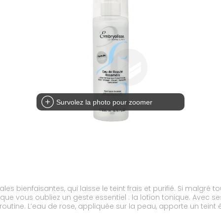
Survolez la photo pour zoomer
ales bienfaisantes, qui laisse le teint frais et purifié. Si malg
ue vous oubliez un geste essentiel : la lotion tonique. Avec ses 
outine. L’eau de rose, appliquée sur la peau, apporte un teint
t et l’eau d’oranger tonifient la peau et la laissent très douc