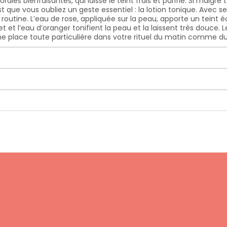
orales bienfaisantes, qui laisse le teint frais et purifié. Si mal
que vous oubliez un geste essentiel : la lotion tonique. Avec ses 
routine. L’eau de rose, appliquée sur la peau, apporte un teint 
et et l’eau d’oranger tonifient la peau et la laissent très douc
e place toute particulière dans votre rituel du matin comme du 