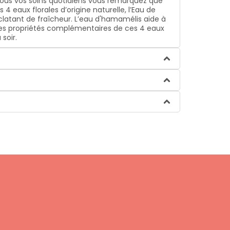
gré tous vos soins quotidiens vous remarquez que
4 eaux florales d’origine naturelle, l’Eau de
éclatant de fraîcheur. L’eau d'hamamélis aide à
e. Les propriétés complémentaires de ces 4 eaux
soir.