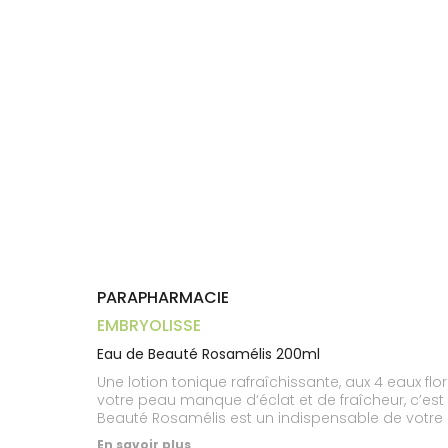
Aliments
VOTRE
Orthopédie
Vétérinaire
VISAGE-
PHARMACIES
Etendre
APPLICATION
Compléments
CORPS-
DE GARDE
DE SANTÉ
Trousse à
alimentaires
CHEVEUX
pharmacie
Dispositifs
Cheveux
médicaux
Corps
Homme
Solaire
Visage
PARAPHARMACIE
EMBRYOLISSE
Eau de Beauté Rosamélis 200ml
Une lotion tonique rafraîchissante, aux 4 eaux flor
votre peau manque d’éclat et de fraîcheur, c’est q
Beauté Rosamélis est un indispensable de votre r
obtenir un grain de peau resserré. L’eau de bleue
En savoir plus