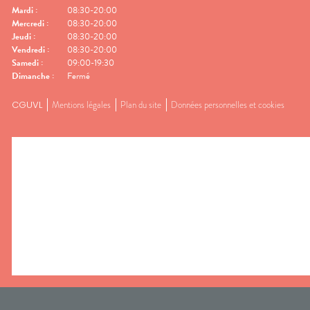
Mardi
:
08:30-20:00
Mercredi
:
08:30-20:00
Jeudi
:
08:30-20:00
Vendredi
:
08:30-20:00
Samedi
:
09:00-19:30
Dimanche
:
Fermé
CGUVL
Mentions légales
Plan du site
Données personnelles et cookies