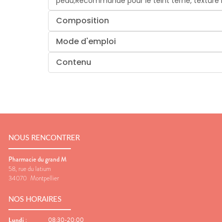
peau;Recommandé pour le teint terne, texture i
Composition
Mode d'emploi
Contenu
NOUS RENCONTRER
Pharmacie du grand M
58, rue du latium
34070
Montpellier
NOS HORAIRES
Lundi
:
08:30-20:00