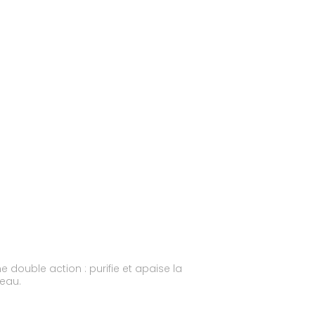
 la
s types de peau.