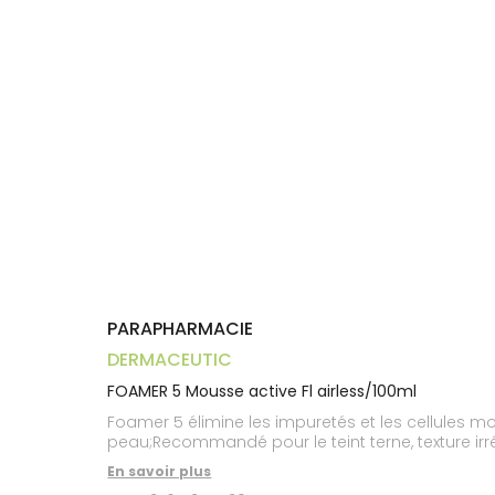
Aliments
VOTRE
Orthopédie
Vétérinaire
VISAGE-
PHARMACIES
Etendre
APPLICATION
Compléments
CORPS-
DE GARDE
DE SANTÉ
Trousse à
alimentaires
CHEVEUX
pharmacie
Dispositifs
Cheveux
médicaux
Corps
Homme
Solaire
Visage
PARAPHARMACIE
DERMACEUTIC
FOAMER 5 Mousse active Fl airless/100ml
Foamer 5 élimine les impuretés et les cellules mortes et purifie
En savoir plus