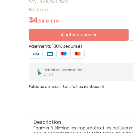
EAN :
3760135011384
En stock
34
,
50
€ TTC
Ajouter au panier
Paiements 100% sécurisés
Retrait en pharmacie
Offert
Politique de retour
Satisfait ou remboursé
Description
Foamer 5 élimine les impuretés et les cellules m