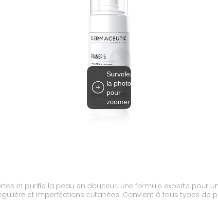
Survolez
la photo
pour
zoomer
 la peau en douceur. Une formule experte pour une double action : purifie et apaise
peau;Recommandé pour le teint terne, texture irrégulière et imperfections cutanées. Convient à tou