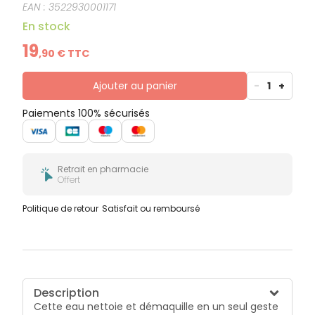
EAN :
3522930001171
Hypoallergénique.
En stock
19
,
90
€ TTC
Ajouter au panier
-
1
+
Paiements 100% sécurisés
Retrait en pharmacie
Offert
Politique de retour
Satisfait ou remboursé
Description
Cette eau nettoie et démaquille en un seul geste