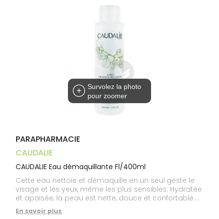
Aliments
VOTRE
Orthopédie
Vétérinaire
VISAGE-
PHARMACIES
Etendre
APPLICATION
Compléments
CORPS-
DE GARDE
DE SANTÉ
Trousse à
alimentaires
CHEVEUX
pharmacie
Dispositifs
Cheveux
médicaux
Corps
Homme
Solaire
Visage
Survolez la photo
pour zoomer
PARAPHARMACIE
CAUDALIE
CAUDALIE Eau démaquillante Fl/400ml
Cette eau nettoie et démaquille en un seul geste le
visage et les yeux, même les plus sensibles. Hydratée
et apaisée, la peau est nette, douce et confortable.
Formule haute tolérance, testée sous contrôle
En savoir plus
dermatologique et ophtalmologique. Sans savon.