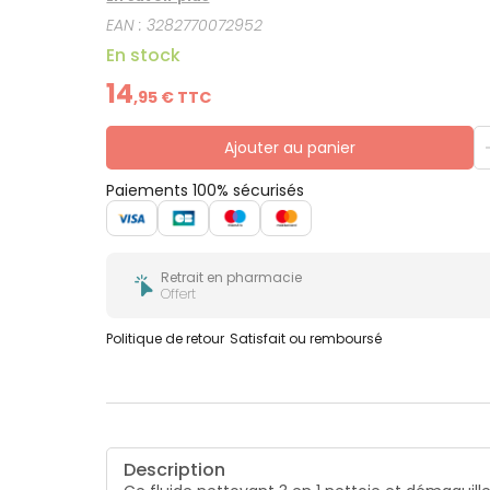
d’ingrédients, s’applique en douceur au doigt. Ave
EAN :
3282770072952
En stock
14
,
95
€ TTC
Ajouter au panier
Paiements 100% sécurisés
Retrait en pharmacie
Offert
Politique de retour
Satisfait ou remboursé
Description