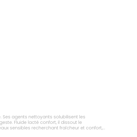
e. Ses agents nettoyants solubilisent les
e. Fluide lacté confort, il dissout le
eaux sensibles recherchant fraîcheur et confort,
le douce, efficace et sensorielle, au faible nombre