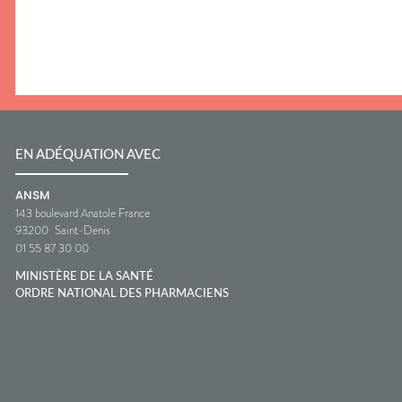
EN ADÉQUATION AVEC
ANSM
143 boulevard Anatole France
93200
Saint-Denis
01 55 87 30 00
MINISTÈRE DE LA SANTÉ
ORDRE NATIONAL DES PHARMACIENS