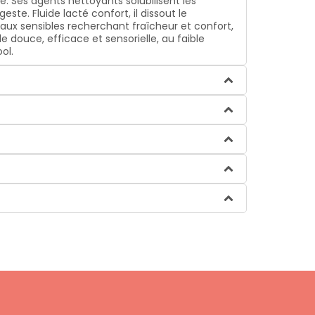
ge. Ses agents nettoyants solubilisent les
te. Fluide lacté confort, il dissout le
peaux sensibles recherchant fraîcheur et confort,
le douce, efficace et sensorielle, au faible
ol.