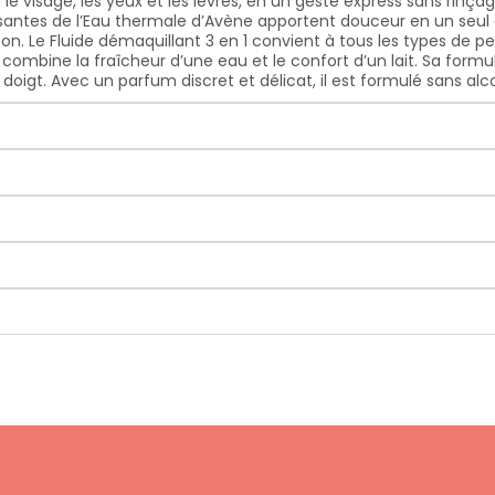
le visage, les yeux et les lèvres, en un geste express sans rinça
antes de l’Eau thermale d’Avène apportent douceur en un seul ges
oton. Le Fluide démaquillant 3 en 1 convient à tous les types de 
l combine la fraîcheur d’une eau et le confort d’un lait. Sa formu
oigt. Avec un parfum discret et délicat, il est formulé sans alco