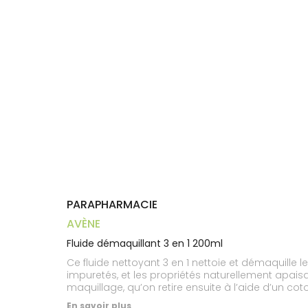
Aliments
VOTRE
Orthopédie
Vétérinaire
VISAGE-
PHARMACIES
Etendre
APPLICATION
Compléments
CORPS-
DE GARDE
DE SANTÉ
Trousse à
alimentaires
CHEVEUX
pharmacie
Dispositifs
Cheveux
médicaux
Corps
Homme
Solaire
Visage
PARAPHARMACIE
AVÈNE
Fluide démaquillant 3 en 1 200ml
Ce fluide nettoyant 3 en 1 nettoie et démaquille l
impuretés, et les propriétés naturellement apaisa
maquillage, qu’on retire ensuite à l’aide d’un cot
grâce à sa texture fraîche, légère et agréable. Il
En savoir plus