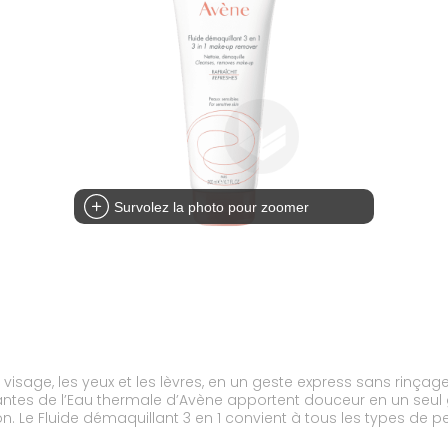
Survolez la photo pour zoomer
e visage, les yeux et les lèvres, en un geste express sans rinçag
ntes de l’Eau thermale d’Avène apportent douceur en un seul gest
on. Le Fluide démaquillant 3 en 1 convient à tous les types de p
 combine la fraîcheur d’une eau et le confort d’un lait. Sa formu