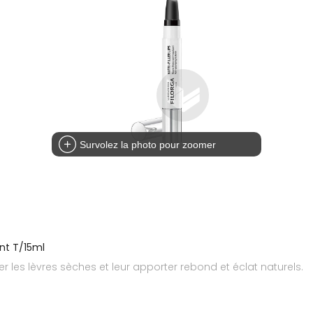
Survolez la photo pour zoomer
ant T/15ml
 les lèvres sèches et leur apporter rebond et éclat naturels.