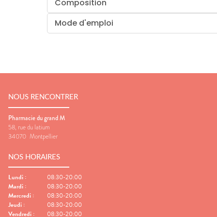
Composition
Mode d'emploi
NOUS RENCONTRER
Pharmacie du grand M
58, rue du latium
34070
Montpellier
NOS HORAIRES
Lundi
:
08:30-20:00
Mardi
:
08:30-20:00
Mercredi
:
08:30-20:00
Jeudi
:
08:30-20:00
Vendredi
:
08:30-20:00