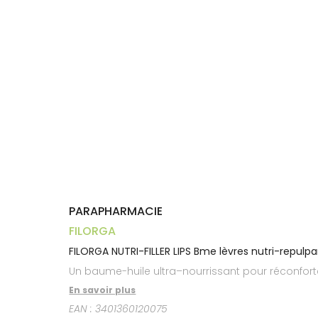
Aliments
VOTRE
Orthopédie
Vétérinaire
VISAGE-
PHARMACIES
Etendre
APPLICATION
Compléments
CORPS-
DE GARDE
DE SANTÉ
Trousse à
alimentaires
CHEVEUX
pharmacie
Dispositifs
Cheveux
médicaux
Corps
Homme
Solaire
Visage
PARAPHARMACIE
FILORGA
FILORGA NUTRI-FILLER LIPS Bme lèvres nutri-repulp
Un baume-huile ultra–nourrissant pour réconforter
En savoir plus
EAN :
3401360120075