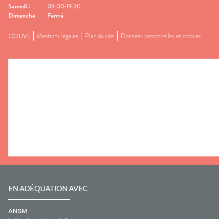
Samedi
:
09:00-19:30
Dimanche
:
Fermé
CGUVL
Mentions légales
Plan du site
Données personnelles et cookies
EN ADÉQUATION AVEC
ANSM