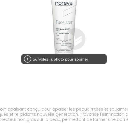
Survolez la photo pour zoomer
oin apaisant conçu pour apaiser les peaux irritées et squame
ues et relipidants nouvelle génération, il favorise l'éliminati
rotecteur non gras sur la peau, permettant de former une barrièr
e du corps, la peau retrouve souplesse et confort et est déli