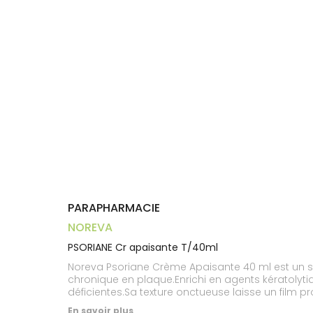
Aliments
VOTRE
Orthopédie
Vétérinaire
VISAGE-
PHARMACIES
Etendre
APPLICATION
Compléments
CORPS-
DE GARDE
DE SANTÉ
Trousse à
alimentaires
CHEVEUX
pharmacie
Dispositifs
Cheveux
médicaux
Corps
Homme
Solaire
Visage
PARAPHARMACIE
NOREVA
PSORIANE Cr apaisante T/40ml
Noreva Psoriane Crème Apaisante 40 ml est un s
chronique en plaque.Enrichi en agents kératolytiq
déficientes.Sa texture onctueuse laisse un film p
quotidiennement sur le visage ou une zone ciblé
En savoir plus