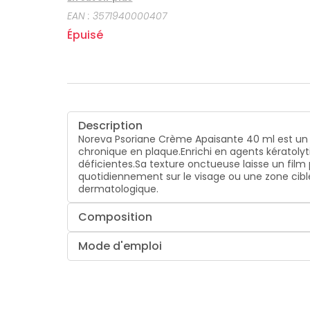
dermatologique.
EAN :
3571940000407
Épuisé
Description
Noreva Psoriane Crème Apaisante 40 ml est un 
chronique en plaque.Enrichi en agents kératolyti
déficientes.Sa texture onctueuse laisse un film
quotidiennement sur le visage ou une zone cibl
dermatologique.
Composition
Mode d'emploi