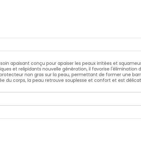
soin apaisant conçu pour apaiser les peaux irritées et squameu
ques et relipidants nouvelle génération, il favorise l'éliminati
 protecteur non gras sur la peau, permettant de former une barri
ée du corps, la peau retrouve souplesse et confort et est déli