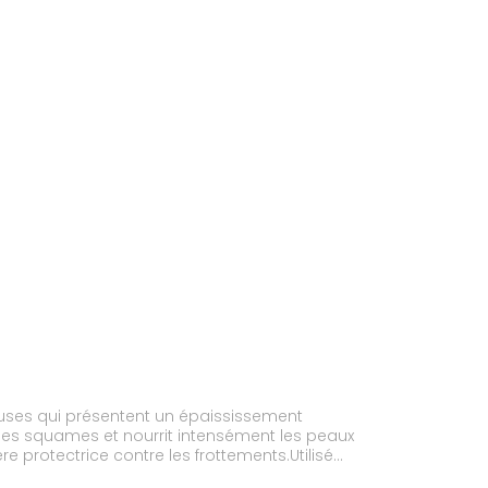
uses qui présentent un épaississement
on des squames et nourrit intensément les peaux
e protectrice contre les frottements.Utilisé
catement parfumée.Testé sous contrôle