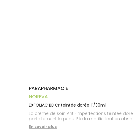
Aliments
VOTRE
Orthopédie
Vétérinaire
VISAGE-
PHARMACIES
Etendre
APPLICATION
Compléments
CORPS-
DE GARDE
DE SANTÉ
Trousse à
alimentaires
CHEVEUX
pharmacie
Dispositifs
Cheveux
médicaux
Corps
Homme
Solaire
Visage
PARAPHARMACIE
NOREVA
EXFOLIAC BB Cr teintée dorée T/30ml
La crème de soin Anti-imperfections teintée doré
parfaitement la peau. Elle la matifie tout en abs
En savoir plus