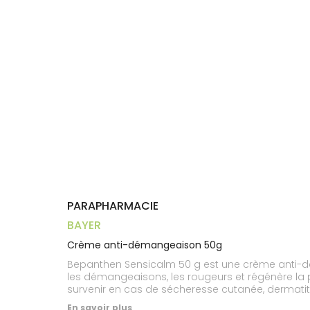
Aliments
VOTRE
Orthopédie
Vétérinaire
VISAGE-
PHARMACIES
Etendre
APPLICATION
Compléments
CORPS-
DE GARDE
DE SANTÉ
Trousse à
alimentaires
CHEVEUX
pharmacie
Dispositifs
Cheveux
médicaux
Corps
Homme
Solaire
Visage
PARAPHARMACIE
BAYER
Crème anti-démangeaison 50g
Bepanthen Sensicalm 50 g est une crème anti-dé
les démangeaisons, les rougeurs et régénère la 
survenir en cas de sécheresse cutanée, dermatit
En savoir plus