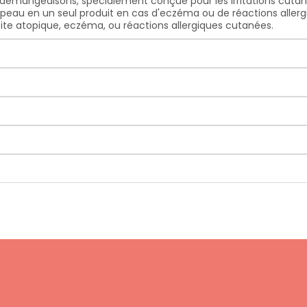
émangeaisons, spécialement conçue pour les irritations cutan
peau en un seul produit en cas d'eczéma ou de réactions allergi
te atopique, eczéma, ou réactions allergiques cutanées.