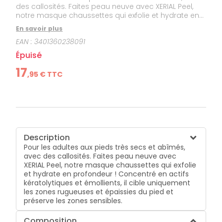
des callosités. Faites peau neuve avec XERIAL Peel,
notre masque chaussettes qui exfolie et hydrate en
profondeur ! Concentré en actifs kératolytiques et
En savoir plus
émollients, il cible uniquement les zones rugueuses
EAN :
3401360238091
et épaissies du pied et préserve les zones sensibles.
Épuisé
17
,
95
€ TTC
Description
Pour les adultes aux pieds très secs et abîmés,
avec des callosités. Faites peau neuve avec
XERIAL Peel, notre masque chaussettes qui exfolie
et hydrate en profondeur ! Concentré en actifs
kératolytiques et émollients, il cible uniquement
les zones rugueuses et épaissies du pied et
préserve les zones sensibles.
Composition