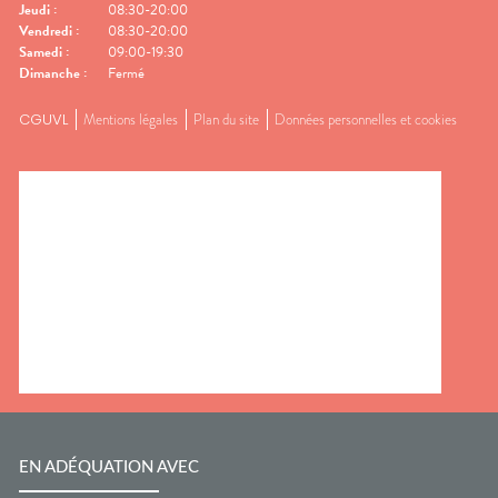
Jeudi
:
08:30-20:00
Vendredi
:
08:30-20:00
Samedi
:
09:00-19:30
Dimanche
:
Fermé
CGUVL
Mentions légales
Plan du site
Données personnelles et cookies
EN ADÉQUATION AVEC