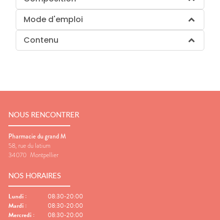
Mode d'emploi
Contenu
NOUS RENCONTRER
Pharmacie du grand M
58, rue du latium
34070
Montpellier
NOS HORAIRES
Lundi
:
08:30-20:00
Mardi
:
08:30-20:00
Mercredi
:
08:30-20:00