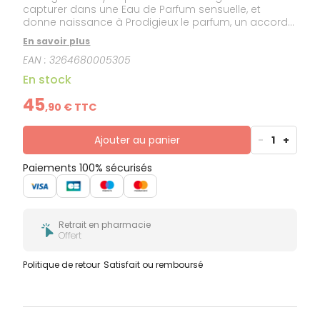
capturer dans une Eau de Parfum sensuelle, et
donne naissance à Prodigieux le parfum, un accord
féminin, solaire et sable chaud aux notes de Fleur
En savoir plus
d'Oranger, Magnolia et Vanille.
EAN :
3264680005305
En stock
45
,
90
€ TTC
Ajouter au panier
-
1
+
Paiements 100% sécurisés
Retrait en pharmacie
Offert
Politique de retour
Satisfait ou remboursé