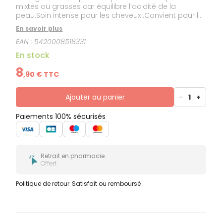
mixtes ou grasses car équilibre l’acidité de la
peau.Soin intense pour les cheveux :Convient pour le
massage cutané, pure ou comme support d’huiles
En savoir plus
essentielles (hélichryse, menthe poivrée, laurier
EAN :
5420008518331
noble).&nbsp;S’utilise en cas de raideurs des
articulations, de muscles courbaturés
En stock
8
,
90
€ TTC
Ajouter au panier
-
1
+
Paiements 100% sécurisés
Retrait en pharmacie
Offert
Politique de retour
Satisfait ou remboursé