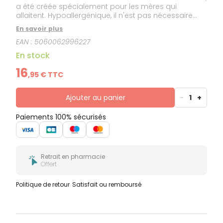
a été créée spécialement pour les mères qui
allaitent. Hypoallergénique, il n'est pas nécessaire
d'enlever la crème avant d'allaiter.
En savoir plus
EAN :
5060062996227
En stock
16
,
95
€ TTC
Ajouter au panier
-
1
+
Paiements 100% sécurisés
Retrait en pharmacie
Offert
Politique de retour
Satisfait ou remboursé