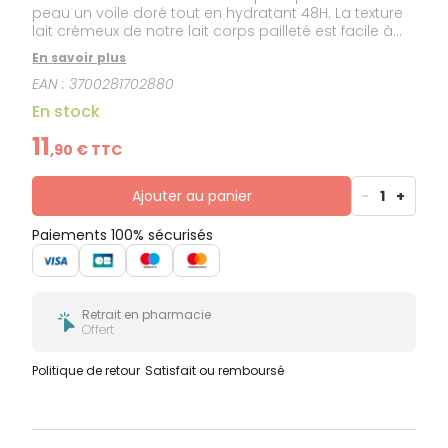
peau un voile doré tout en hydratant 48H. La texture
lait crémeux de notre lait corps pailleté est facile à
appliquer et pénètre rapidement. ULTRA-HYDRATANT
En savoir plus
Scintillant Corps laisse la peau douce, sublimée et
EAN :
3700281702880
sans fini gras. Le geste de soin beauté qui illumine
vos moments préférés en vous procurant une
En stock
sensation de réconfort à l'application. Testé sous
contrôle dermatologique.
11
,
90
€ TTC
Ajouter au panier
-
1
+
Paiements 100% sécurisés
Retrait en pharmacie
Offert
Politique de retour
Satisfait ou remboursé