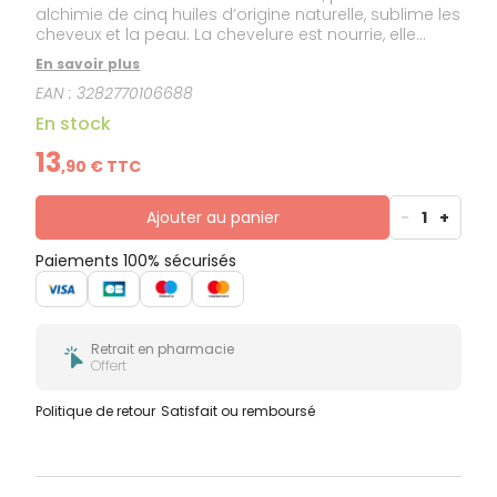
alchimie de cinq huiles d’origine naturelle, sublime les
cheveux et la peau. La chevelure est nourrie, elle
dévoile brillance et souplesse. La peau est
En savoir plus
subtilement douce et satinée. Multi-usages,
EAN :
3282770106688
délicieusement sensorielle et révélatrice de beauté,
l’huile sèche sublimatrice 5 SENS peut être appliquée
En stock
à l’année, librement, à tout moment. Formulée sans
silicone, elle possède un fini satiné sans effet collant.
13
,
90
€ TTC
Actifs 100% d'origine naturelle, sans silicone.
Ajouter au panier
-
1
+
Paiements 100% sécurisés
Retrait en pharmacie
Offert
Politique de retour
Satisfait ou remboursé