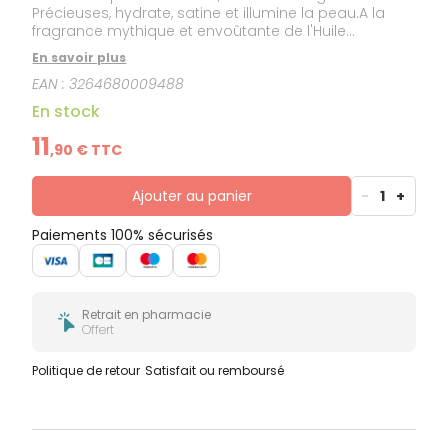
Précieuses, hydrate, satine et illumine la peau.A la
fragrance mythique et envoûtante de l'Huile
Prodigieuse®.
En savoir plus
EAN :
3264680009488
En stock
11
,
90
€ TTC
Ajouter au panier
-
1
+
Paiements 100% sécurisés
Retrait en pharmacie
Offert
Politique de retour
Satisfait ou remboursé