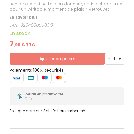
sensorielle qui nettoie en douceur, satine et parfume
pour un véritable moment de plaisir. Retrouvez
l'odeur mythique de l'Huile Prodigieuse®.
En savoir plus
EAN :
3264680008313
En stock
7
,
95
€ TTC
Ajouter au panier
-
1
+
Paiements 100% sécurisés
Retrait en pharmacie
Offert
Politique de retour
Satisfait ou remboursé