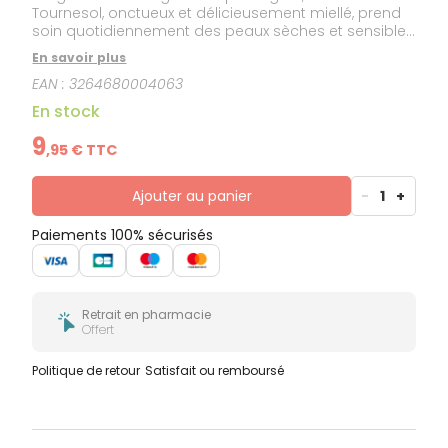
Tournesol, onctueux et délicieusement miellé, prend
soin quotidiennement des peaux sèches et sensibles
en respectant le film hydro-lipidique. Il nettoie le
En savoir plus
visage et le corps sans dessécher. Une véritable
EAN :
3264680004063
parenthèse cocooning sous la douche.
En stock
9
,
95
€ TTC
Ajouter au panier
-
1
+
Paiements 100% sécurisés
Retrait en pharmacie
Offert
Politique de retour
Satisfait ou remboursé