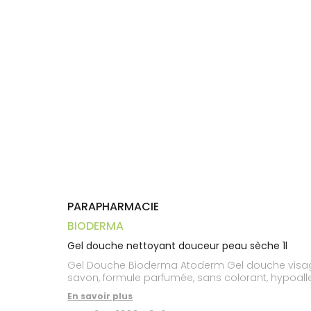
Aliments
VOTRE
Orthopédie
Vétérinaire
VISAGE-
PHARMACIES
Etendre
APPLICATION
Compléments
CORPS-
DE GARDE
DE SANTÉ
Trousse à
alimentaires
CHEVEUX
pharmacie
Dispositifs
Cheveux
médicaux
Corps
Homme
Solaire
Visage
PARAPHARMACIE
BIODERMA
Gel douche nettoyant douceur peau sèche 1l
Gel Douche Bioderma Atoderm Gel douche visage 
savon, formule parfumée, sans colorant, hypoall
En savoir plus