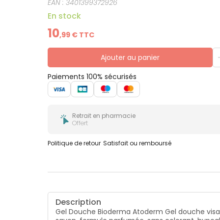
EAN :
3401399372926
En stock
10
,
99
€ TTC
Ajouter au panier
Paiements 100% sécurisés
Retrait en pharmacie
Offert
Politique de retour
Satisfait ou remboursé
Description
Gel Douche Bioderma Atoderm Gel douche visage