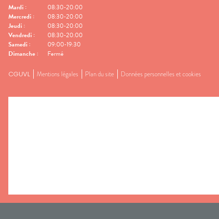
Mardi
:
08:30-20:00
Mercredi
:
08:30-20:00
Jeudi
:
08:30-20:00
Vendredi
:
08:30-20:00
Samedi
:
09:00-19:30
Dimanche
:
Fermé
CGUVL
Mentions légales
Plan du site
Données personnelles et cookies