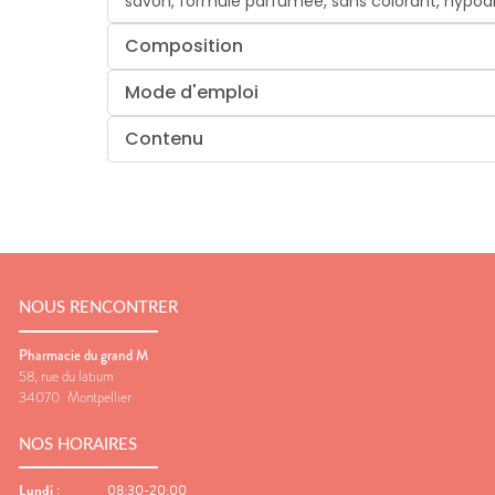
savon, formule parfumée, sans colorant, hypoal
Composition
Mode d'emploi
Contenu
NOUS RENCONTRER
Pharmacie du grand M
58, rue du latium
34070
Montpellier
NOS HORAIRES
Lundi
:
08:30-20:00