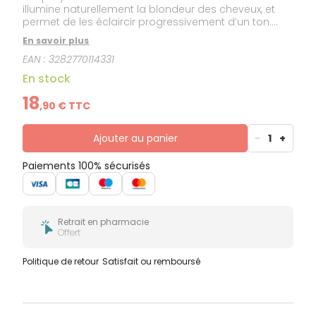
illumine naturellement la blondeur des cheveux, et
permet de les éclaircir progressivement d’un ton.
Son conditionnement spray pratique et rapide, sa
En savoir plus
formule sans rinçage et sa texture légère, non
EAN :
3282770114331
grasse, font de lui un complice beauté idéal au
quotidien. Actifs 100% d’origine naturelle. Sans
En stock
silicone.
18
,
90
€ TTC
Ajouter au panier
-
1
+
Paiements 100% sécurisés
Retrait en pharmacie
Offert
Politique de retour
Satisfait ou remboursé