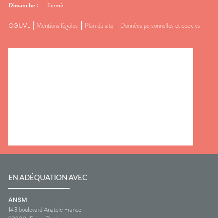
Dimanche
:
Fermé
CGUVL
Mentions légales
Plan du site
Données personnelles et cookies
EN ADÉQUATION AVEC
ANSM
143 boulevard Anatole France