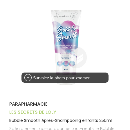
Aliments
VOTRE
Orthopédie
Vétérinaire
VISAGE-
PHARMACIES
Etendre
APPLICATION
Compléments
CORPS-
DE GARDE
DE SANTÉ
Trousse à
alimentaires
CHEVEUX
pharmacie
Dispositifs
Cheveux
médicaux
Corps
Homme
Solaire
Visage
Survolez la photo pour zoomer
PARAPHARMACIE
LES SECRETS DE LOLY
Bubble Smooth Après-Shampooing enfants 250ml
Spécialement conçu pour les tout-petits, le Bubble