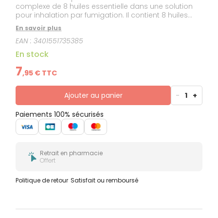
complexe de 8 huiles essentielle dans une solution
pour inhalation par fumigation. Il contient 8 huiles
essentielles aux vertus assainissantes, purifiantes et
En savoir plus
apaisantes, favorisant le bien-être respiratoire :
EAN :
3401551735385
Eucalyptus Globulus, Menthe Crépue, Menthe Poivrée,
Niaouli, Pin, Ravintsara, Tea Tree et Thym.
En stock
7
,
95
€ TTC
Ajouter au panier
-
1
+
Paiements 100% sécurisés
Retrait en pharmacie
Offert
Politique de retour
Satisfait ou remboursé