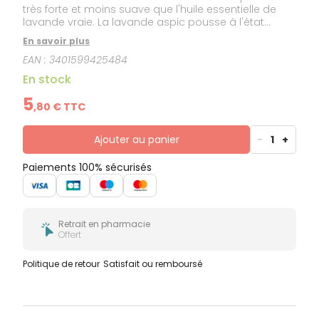
très forte et moins suave que l'huile essentielle de
lavande vraie. La lavande aspic pousse à l'état
sauvage et en abondance un peu partout en
En savoir plus
Europe, sur tout le pourtour de la Méditerrannée, en
EAN :
3401599425484
particulier dans le Midi de la France et en Espagne.
Cette huile essentielle est HEBBD (Huile Essentielle
En stock
Botaniquement et Biochimiquement Définie).
5
,
80
€ TTC
Ajouter au panier
-
1
+
Paiements 100% sécurisés
Retrait en pharmacie
Offert
Politique de retour
Satisfait ou remboursé