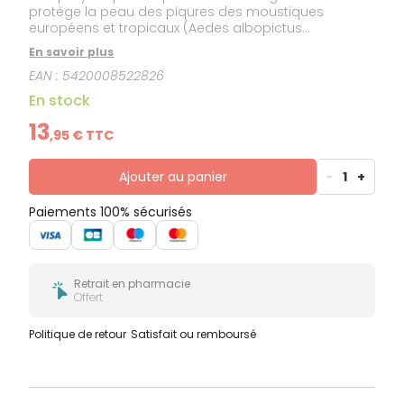
protège la peau des piqures des moustiques
européens et tropicaux (Aedes albopictus
(moustique tigre), Aedes aegypti, Culex pipiens,
En savoir plus
Anopheles gambiae) pendant 7 heures(1).
EAN :
5420008522826
En stock
13
,
95
€ TTC
Ajouter au panier
-
1
+
Paiements 100% sécurisés
Retrait en pharmacie
Offert
Politique de retour
Satisfait ou remboursé