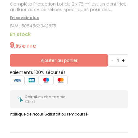
Complète Protection Lot de 2 x 75 ml est un dentifrice
au fluor aux 8 bénéfices spécifiques pour des
gencives plus saines et des dents plus fortes. Ce
En savoir plus
dentifrice vous apporte 8 bénéfices pour des
EAN :
5054563042675
gencives plus saines et des dents plus fortes :-
Action blancheur - Nettoie en profondeur - Prévient
En stock
les rougeurs- Aide à réduire l'inflammation des
gencives- Renforce l'émail- Combat la mauvaise
9
,
95
€ TTC
haleine- Aide à prévenir le saignement occasionnel
des gencives- 4x plus efficace contre la plaque
dentaireIl contient du fluor pour une utilisation au
Ajouter au panier
-
1
+
quotidien.
Paiements 100% sécurisés
Retrait en pharmacie
Offert
Politique de retour
Satisfait ou remboursé