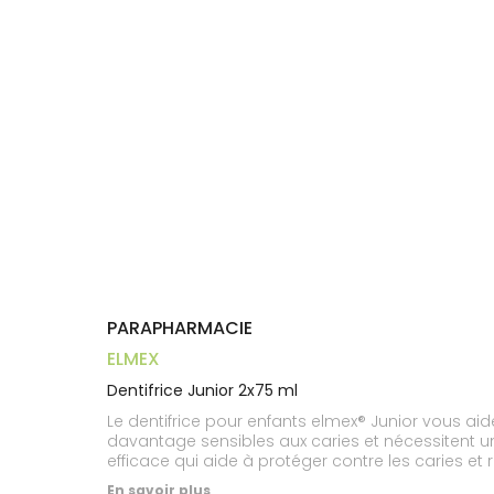
Aliments
VOTRE
Orthopédie
Vétérinaire
VISAGE-
PHARMACIES
Etendre
APPLICATION
Compléments
CORPS-
DE GARDE
DE SANTÉ
Trousse à
alimentaires
CHEVEUX
pharmacie
Dispositifs
Cheveux
médicaux
Corps
Homme
Solaire
Visage
PARAPHARMACIE
ELMEX
Dentifrice Junior 2x75 ml
Le dentifrice pour enfants elmex® Junior vous aid
davantage sensibles aux caries et nécessitent un s
efficace qui aide à protéger contre les caries et 
En savoir plus