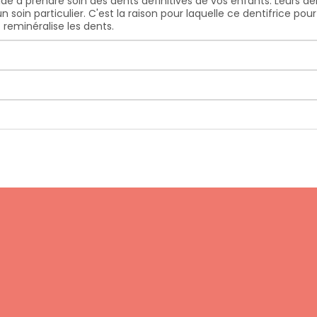
de à prendre soin des dents définitives de vos enfants. Leurs de
 soin particulier. C'est la raison pour laquelle ce dentifrice po
 reminéralise les dents.