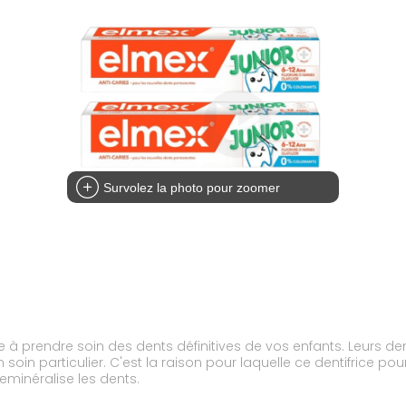
Survolez la photo pour zoomer
e à prendre soin des dents définitives de vos enfants. Leurs de
oin particulier. C'est la raison pour laquelle ce dentifrice pou
reminéralise les dents.