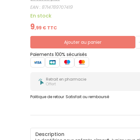
EAN :
8714789707419
En stock
9
,
99
€ TTC
Ajouter au panier
Paiements 100% sécurisés
Retrait en pharmacie
Offert
Politique de retour
Satisfait ou remboursé
Description