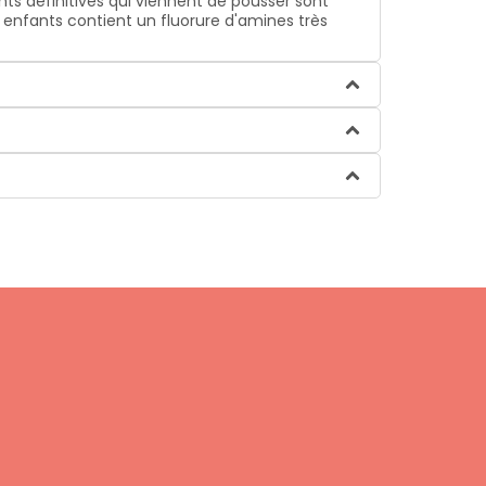
nts définitives qui viennent de pousser sont
ur enfants contient un fluorure d'amines très