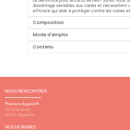
Le dentifrice pour enfants elmex® Junior vous ai
davantage sensibles aux caries et nécessitent un
efficace qui aide à protéger contre les caries et
Composition
Mode d'emploi
Contenu
NOUS RENCONTRER
Pharmacie du grand M
58, rue du latium
34070
Montpellier
NOS HORAIRES