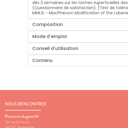
dès 2 semaines sur les taches superficielles de
(Questionnaire de satisfaction). (Test de toléra
MMLSI – MacPherson Modification of the Lobene 
Composition
Mode d'emploi
Conseil d'utilisation
Contenu
NOUS RENCONTRER
Pharmacie du grand M
58, rue du latium
34070
Montpellier