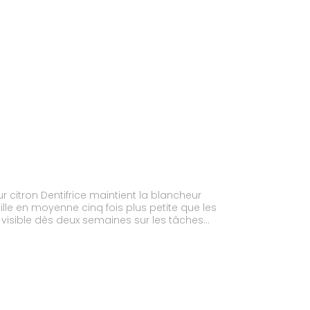
r citron Dentifrice maintient la blancheur
lle en moyenne cinq fois plus petite que les
, visible dès deux semaines sur les tâches
rçue par 90 % des sujets¹. Il prolonge la blancheur
é rapide et durable et une protection efficace
fficacité visible dès 2
ble a été perçue par 90% des sujets
pendant 28 jours, blancheur évaluée par le score