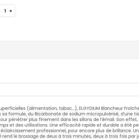
-
1
+
superficielles (alimentation, tabac…), ELGYDIUM Blancheur Fraîche
s sa formule, du Bicarbonate de sodium micropulvérisé, d’une tai
ur pénétrer plus finement dans les sillons de l’émail. Son effet,
mps et des utilisations. Une efficacité rapide et durable a été per
claircissement professionnel, pour encore plus de brillance. Un
l rend le brossage de deux à trois minutes, deux à trois fois par j