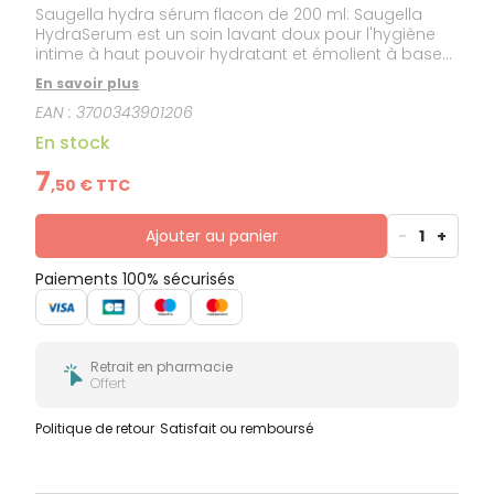
Saugella hydra sérum flacon de 200 ml: Saugella
HydraSerum est un soin lavant doux pour l'hygiène
intime à haut pouvoir hydratant et émolient à base
d'extraits naturels de lait d'avoine, de sauge et de
En savoir plus
calendula. Saugella HydraSerum est indiqué en cas
EAN :
3700343901206
de : Sécheresse intime. Sensibilité des muqueuses
aux nettoyants "classiques". Irritations non
En stock
infectieuses.
7
,
50
€ TTC
Ajouter au panier
-
1
+
Paiements 100% sécurisés
Retrait en pharmacie
Offert
Politique de retour
Satisfait ou remboursé