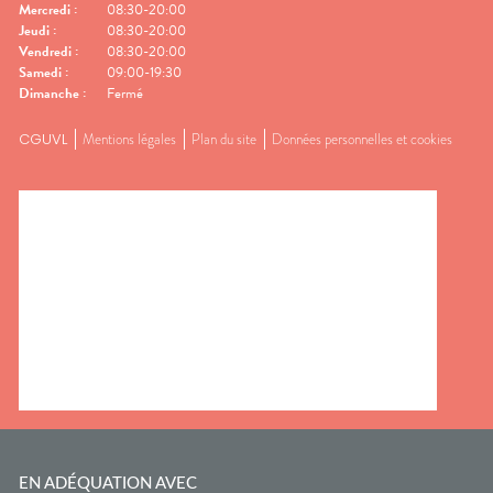
Mercredi
:
08:30-20:00
Jeudi
:
08:30-20:00
Vendredi
:
08:30-20:00
Samedi
:
09:00-19:30
Dimanche
:
Fermé
CGUVL
Mentions légales
Plan du site
Données personnelles et cookies
EN ADÉQUATION AVEC