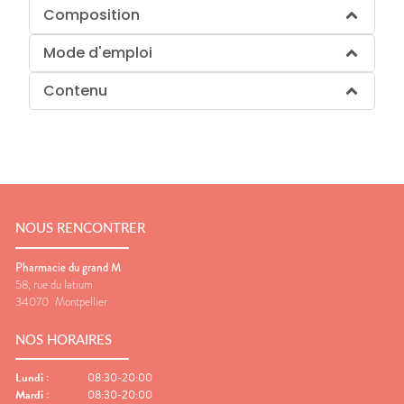
Composition
Mode d'emploi
Contenu
NOUS RENCONTRER
Pharmacie du grand M
58, rue du latium
34070
Montpellier
NOS HORAIRES
Lundi
:
08:30-20:00
Mardi
:
08:30-20:00