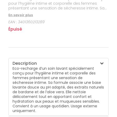
pour l’hygiène intime et corporelle des femmes
présentant une sensation de sécheresse intime. Sa
formule associe une base lavante douce au pH
En savoir plus
adapté, des extraits naturels de bardane et de l’aloe
EAN :
3401360213289
vera. Elle nettoie délicatement tout en apportant
confort et hydratation aux peaux et muqueuses
Épuisé
sensibles. Convient à un usage quotidien. Usage
externe uniquement.
Description
Eco-recharge d’un soin lavant spécialement
conçu pour l’hygiène intime et corporelle des
femmes présentant une sensation de
sécheresse intime. Sa formule associe une base
lavante douce au pH adapté, des extraits naturels
de bardane et de l’aloe vera. Elle nettoie
délicatement tout en apportant confort et
hydratation aux peaux et muqueuses sensibles.
Convient à un usage quotidien. Usage externe
uniquement.