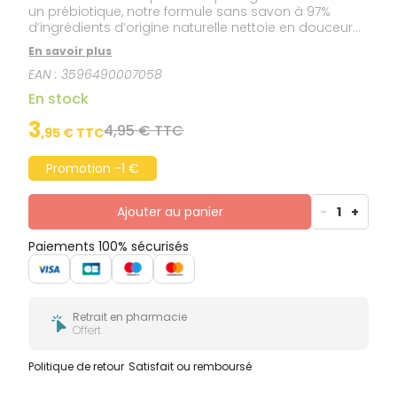
un prébiotique, notre formule sans savon à 97%
d’ingrédients d’origine naturelle nettoie en douceur
et aide à prévenir les désagréments intimes
En savoir plus
(irritations, démangeaisons…). Un moment de BIEN-
EAN :
3596490007058
ÊTRE grâce au surgras végétal pro-régénérant et aux
extraits de thym antibactérien pour un confort
En stock
optimal.
3
4,95 € TTC
,
95
€ TTC
Promotion -1 €
Ajouter au panier
-
1
+
Paiements 100% sécurisés
Retrait en pharmacie
Offert
Politique de retour
Satisfait ou remboursé