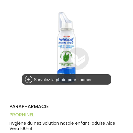
Aliments
VOTRE
Orthopédie
Vétérinaire
VISAGE-
PHARMACIES
Etendre
APPLICATION
Compléments
CORPS-
DE GARDE
DE SANTÉ
Trousse à
alimentaires
CHEVEUX
pharmacie
Dispositifs
Cheveux
médicaux
Corps
Homme
Solaire
Visage
Survolez la photo pour zoomer
PARAPHARMACIE
PRORHINEL
Hygiène du nez Solution nasale enfant-adulte Aloé
Véra 100ml