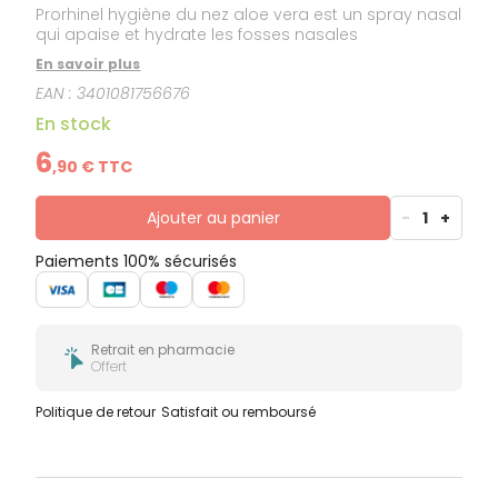
Prorhinel hygiène du nez aloe vera est un spray nasal
qui apaise et hydrate les fosses nasales
En savoir plus
EAN :
3401081756676
En stock
6
,
90
€ TTC
Ajouter au panier
-
1
+
Paiements 100% sécurisés
Retrait en pharmacie
Offert
Politique de retour
Satisfait ou remboursé