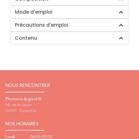
Mode d'emploi
Précautions d'emploi
Contenu
NOUS RENCONTRER
Pharmacie du grand M
58, rue du latium
34070
Montpellier
NOS HORAIRES
Lundi
:
08:30-20:00