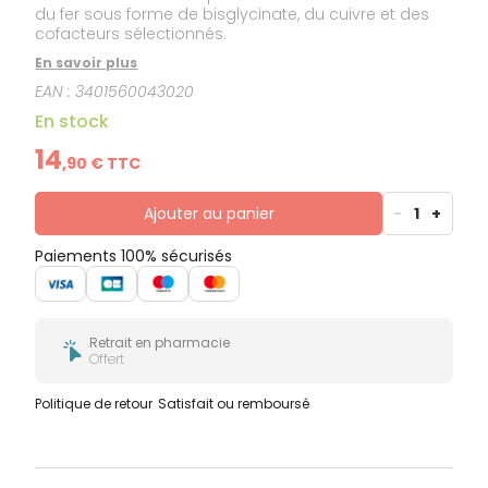
du fer sous forme de bisglycinate, du cuivre et des
cofacteurs sélectionnés.
En savoir plus
EAN :
3401560043020
En stock
14
,
90
€ TTC
Ajouter au panier
-
1
+
Paiements 100% sécurisés
Retrait en pharmacie
Offert
Politique de retour
Satisfait ou remboursé