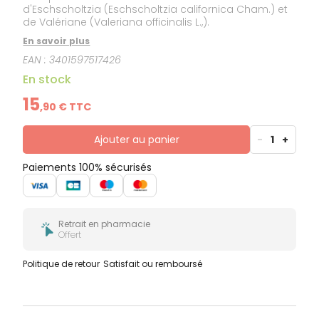
d'Eschscholtzia (Eschscholtzia californica Cham.) et
de Valériane (Valeriana officinalis L.,).
En savoir plus
EAN :
3401597517426
En stock
15
,
90
€ TTC
Ajouter au panier
-
1
+
Paiements 100% sécurisés
Retrait en pharmacie
Offert
Politique de retour
Satisfait ou remboursé