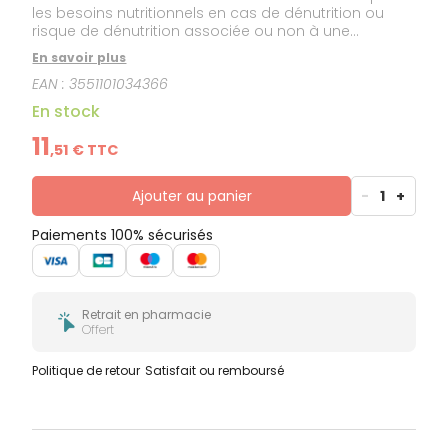
les besoins nutritionnels en cas de dénutrition ou
risque de dénutrition associée ou non à une
intolérance au lactose. Denrée alimentaire destinée
En savoir plus
à des fins médicales spéciales.
EAN :
3551101034366
En stock
11
,
51
€ TTC
Ajouter au panier
-
1
+
Paiements 100% sécurisés
Retrait en pharmacie
Offert
Politique de retour
Satisfait ou remboursé